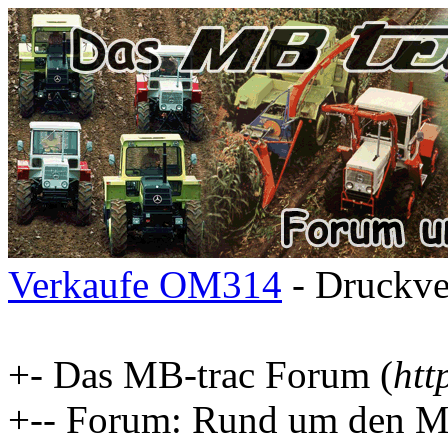
Verkaufe OM314
- Druckve
+- Das MB-trac Forum (
htt
+-- Forum: Rund um den MB