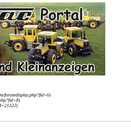
um/forumdisplay.php?fid=6
)
.php?fid=8
)
id=21322
)