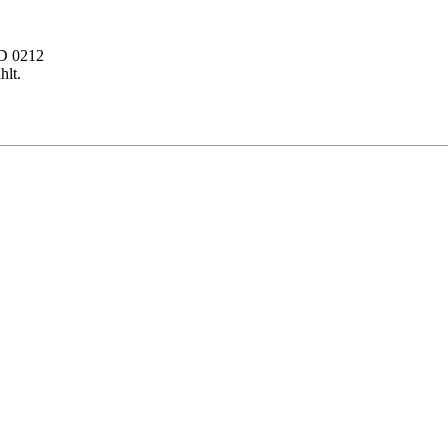
ZD 0212
hlt.