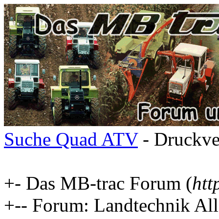
Suche Quad ATV
- Druckve
+- Das MB-trac Forum (
htt
+-- Forum: Landtechnik Al