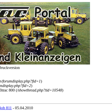
Druckversion
um/forumdisplay.php?fid=1
)
umdisplay.php?fid=2
)
trac 800 (
/showthread.php?tid=10548
)
Bob 811
- 05.04.2010