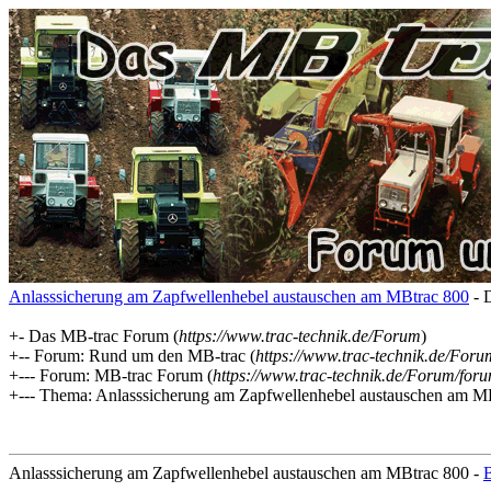
Anlasssicherung am Zapfwellenhebel austauschen am MBtrac 800
- 
+- Das MB-trac Forum (
https://www.trac-technik.de/Forum
)
+-- Forum: Rund um den MB-trac (
https://www.trac-technik.de/For
+--- Forum: MB-trac Forum (
https://www.trac-technik.de/Forum/for
+--- Thema: Anlasssicherung am Zapfwellenhebel austauschen am MB
Anlasssicherung am Zapfwellenhebel austauschen am MBtrac 800 -