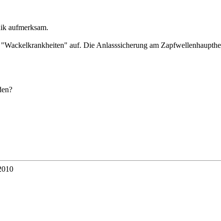
hnik aufmerksam.
 "Wackelkrankheiten" auf. Die Anlasssicherung am Zapfwellenhaupthebe
den?
2010