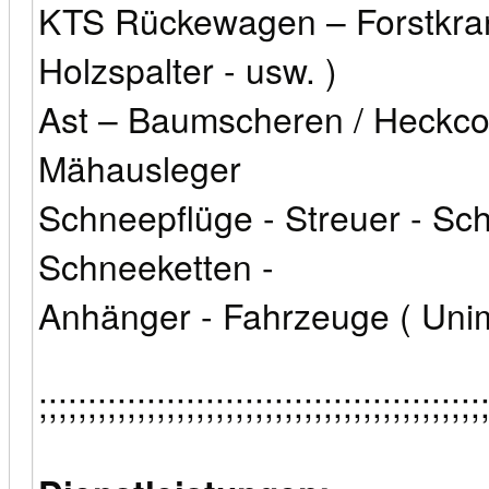
KTS Rückewagen – Forstkran 
Holzspalter - usw. )
Ast – Baumscheren / Heckcon
Mähausleger
Schneepflüge - Streuer - Sc
Schneeketten -
Anhänger - Fahrzeuge ( Unim
;;;;;;;;;;;;;;;;;;;;;;;;;;;;;;;;;;;;;;;;;;;;;