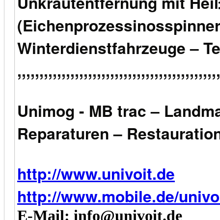
Unkrautentfernung mit He
(Eichenprozessinosspinner
Winterdienstfahrzeuge – T
,,,,,,,,,,,,,,,,,,,,,,,,,,,,,,,,,,,,,,,,,,,,,
Unimog - MB trac – Landm
Reparaturen – Restauratio
http://www.univoit.de
http://www.mobile.de/univo
E-Mail: info@univoit.de