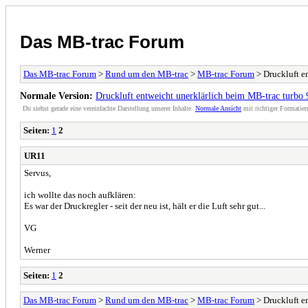
Das MB-trac Forum
Das MB-trac Forum
>
Rund um den MB-trac
>
MB-trac Forum
> Druckluft e
Normale Version:
Druckluft entweicht unerklärlich beim MB-trac turbo
Du siehst gerade eine vereinfachte Darstellung unserer Inhalte.
Normale Ansicht
mit richtiger Formatier
Seiten:
1
2
UR11
Servus,
ich wollte das noch aufklären:
Es war der Druckregler - seit der neu ist, hält er die Luft sehr gut...
VG
Werner
Seiten:
1
2
Das MB-trac Forum
>
Rund um den MB-trac
>
MB-trac Forum
> Druckluft e