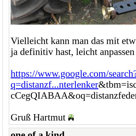
Vielleicht kann man das mit et
ja definitiv hast, leicht anpasse
https://www.google.com/search
q=distanzf...nterlenker
&tbm=i
cCegQIABAA&oq=distanzfeder
Gruß Hartmut
one of a kind