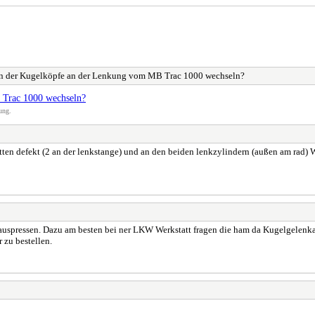
n der Kugelköpfe an der Lenkung vom MB Trac 1000 wechseln?
 Trac 1000 wechseln?
ung.
n defekt (2 an der lenkstange) und an den beiden lenkzylindern (außen am rad) 
auspressen. Dazu am besten bei ner LKW Werkstatt fragen die ham da Kugelgelenka
 zu bestellen.