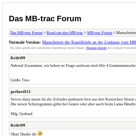
Das MB-trac Forum
Das MB-trac Forum
>
Rund um den MB-trac
>
MB-trac Forum
> Manschette
Normale Version:
Manschetten der Kugelköpfe an der Lenkung vom MB
Du siehst gerade eine vereinfachte Darstellung unserer Inhalte.
Normale Ansicht
mit richtiger Formatier
Krifri99
Nabend Zusammen, wir haben ne Frage undzwar sind Alle 4 Gummimanschette
Grüße Tino
gerhard112
Servus dazu musst du die Zylinder ausbauen bzw aus den Konischen Sitzen 
Die neuen Schutzgummis gibts bei Granit oder aber auch beim Lama Händler
Mfg. Gerhard
Krifri99
Okay Danke dir