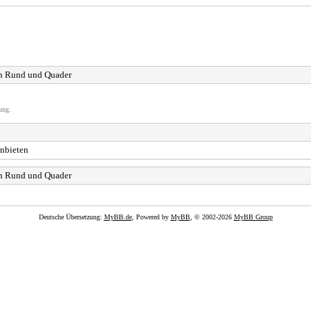
en Rund und Quader
ung.
anbieten
en Rund und Quader
Deutsche Übersetzung:
MyBB.de
, Powered by
MyBB
, © 2002-2026
MyBB Group