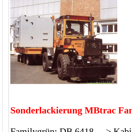
Sonderlackierung MBtrac Fa
Familygrün: DB 6418 ---> Kabi