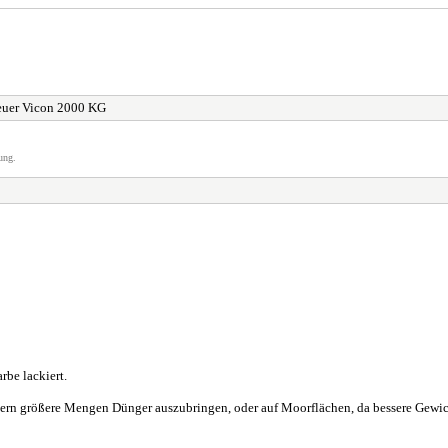
euer Vicon 2000 KG
ung.
rbe lackiert.
ppern größere Mengen Dünger auszubringen, oder auf Moorflächen, da bessere Gewic