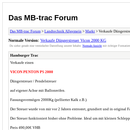
Das MB-trac Forum
Das MB-trac Forum
>
Landtechnik Allgemein
>
Markt
> Verkaufe Düngerstr
Normale Version:
Verkaufe Düngerstreuer Vicon 2000 KG
Du siehst gerade eine vereinfachte Darstellung unserer Inhalte.
Normale Ansicht
mit richtiger Formatier
Hamburger Trac
Verkaufe einen
VICON PENTON PS 2000
Düngerstreuer / Pendelstreuer
auf eigener Achse mit Ballonreifen.
Fassungsvermögen 2000Kg (pellierter Kalk z.B.).
Der Streuer wurde von mir vor 2 Jahren entrostet, grundiert und in original Fa
Der Streuer funktioniert bisher ohne Probleme. Ideal um mit kleinen Schle
Preis 490,00€ VHB