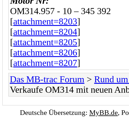
Motor Nr:
OM314.957 - 10 – 345 392
[
attachment=8203
]
[
attachment=8204
]
[
attachment=8205
]
[
attachment=8206
]
[
attachment=8207
]
Das MB-trac Forum
>
Rund um
Verkaufe OM314 mit neuen Anb
Deutsche Übersetzung:
MyBB.de
, P