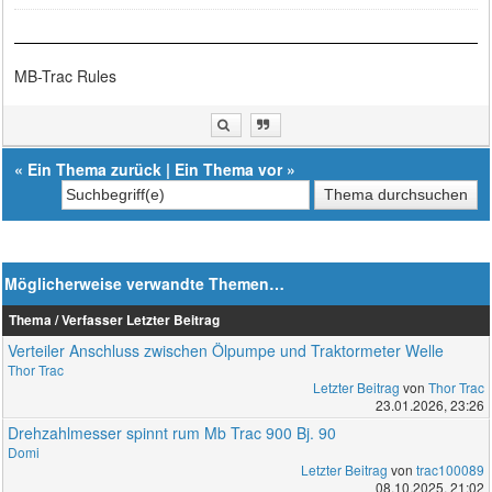
MB-Trac Rules
«
Ein Thema zurück
|
Ein Thema vor
»
Möglicherweise verwandte Themen…
Thema / Verfasser
Letzter Beitrag
Verteiler Anschluss zwischen Ölpumpe und Traktormeter Welle
Thor Trac
Letzter Beitrag
von
Thor Trac
23.01.2026, 23:26
Drehzahlmesser spinnt rum Mb Trac 900 Bj. 90
Domi
Letzter Beitrag
von
trac100089
08.10.2025, 21:02