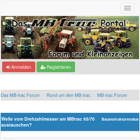
Anmelden
Registrieren
Das MB-trac Forum
Rund um den MB-trac
MB-trac Forum
Welle vom Drehzahlmesser am MBtrac 65/70
Baumstrukturmodus
austauschen?