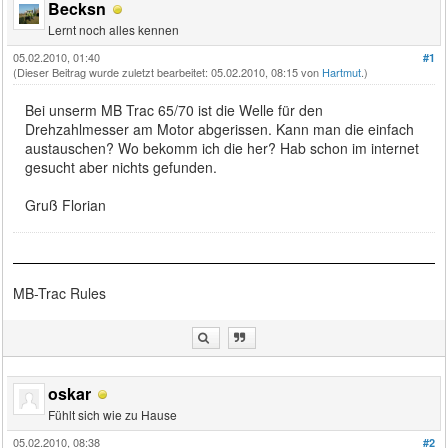
Becksn
Lernt noch alles kennen
05.02.2010, 01:40
#1
(Dieser Beitrag wurde zuletzt bearbeitet: 05.02.2010, 08:15 von
Hartmut
.)
Bei unserm MB Trac 65/70 ist die Welle für den
Drehzahlmesser am Motor abgerissen. Kann man die einfach
austauschen? Wo bekomm ich die her? Hab schon im internet
gesucht aber nichts gefunden.
Gruß Florian
MB-Trac Rules
oskar
Fühlt sich wie zu Hause
05.02.2010, 08:38
#2