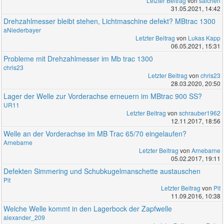
Letzter Beitrag
von
salchen
31.05.2021, 14:42
Drehzahlmesser bleibt stehen, Lichtmaschine defekt? MBtrac 1300
aNiederbayer
Letzter Beitrag
von
Lukas Kapp
06.05.2021, 15:31
Probleme mit Drehzahlmesser im Mb trac 1300
chris23
Letzter Beitrag
von
chris23
28.03.2020, 20:50
Lager der Welle zur Vorderachse erneuern im MBtrac 900 SS?
UR11
Letzter Beitrag
von
schrauber1962
12.11.2017, 18:56
Welle an der Vorderachse im MB Trac 65/70 eingelaufen?
Arnebarne
Letzter Beitrag
von
Arnebarne
05.02.2017, 19:11
Defekten Simmering und Schubkugelmanschette austauschen
Pit
Letzter Beitrag
von
Pit
11.09.2016, 10:38
Welche Welle kommt in den Lagerbock der Zapfwelle
alexander_209