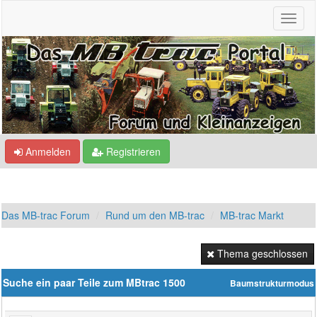
Anmelden
Registrieren
Das MB-trac Forum
Rund um den MB-trac
MB-trac Markt
Thema geschlossen
Suche ein paar Teile zum MBtrac 1500
Baumstrukturmodus