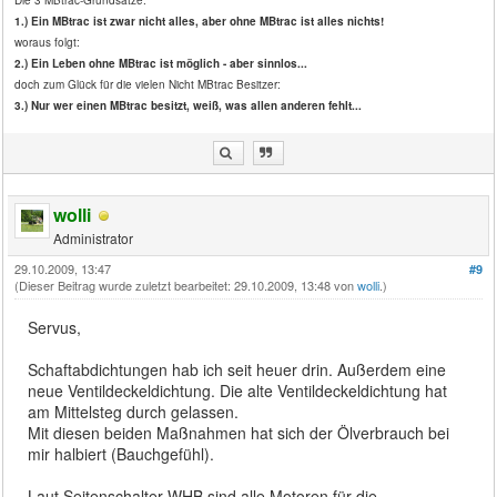
1.) Ein MBtrac ist zwar nicht alles, aber ohne MBtrac ist alles nichts!
woraus folgt:
2.) Ein Leben ohne MBtrac ist möglich - aber sinnlos...
doch zum Glück für die vielen Nicht MBtrac Besitzer:
3.) Nur wer einen MBtrac besitzt, weiß, was allen anderen fehlt...
wolli
Administrator
29.10.2009, 13:47
#9
(Dieser Beitrag wurde zuletzt bearbeitet: 29.10.2009, 13:48 von
wolli
.)
Servus,
Schaftabdichtungen hab ich seit heuer drin. Außerdem eine
neue Ventildeckeldichtung. Die alte Ventildeckeldichtung hat
am Mittelsteg durch gelassen.
Mit diesen beiden Maßnahmen hat sich der Ölverbrauch bei
mir halbiert (Bauchgefühl).
Laut Seitenschalter WHB sind alle Motoren für die