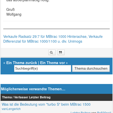
Gruß
Wolfgang
Verkaufe Radsatz 29:7 für MBtrac 1000 Hinterachse, Verkaufe
Differenzial für MBtrac 1000/1100 u. div. Unimogs
«
Ein Thema zurück
|
Ein Thema vor
»
Möglicherweise verwandte Themen…
Thema / Verfasser
Letzter Beitrag
Was ist die Bedeutung vom "turbo S" beim MBtrac 1500
vanLengerich
Letzter Beitrag
von
Be500noll