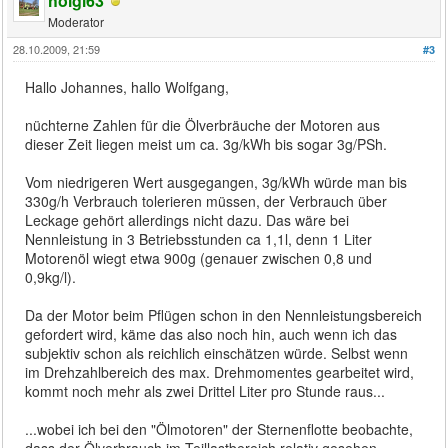
holgi63
Moderator
28.10.2009, 21:59
#3
Hallo Johannes, hallo Wolfgang,
nüchterne Zahlen für die Ölverbräuche der Motoren aus
dieser Zeit liegen meist um ca. 3g/kWh bis sogar 3g/PSh.
Vom niedrigeren Wert ausgegangen, 3g/kWh würde man bis
330g/h Verbrauch tolerieren müssen, der Verbrauch über
Leckage gehört allerdings nicht dazu. Das wäre bei
Nennleistung in 3 Betriebsstunden ca 1,1l, denn 1 Liter
Motorenöl wiegt etwa 900g (genauer zwischen 0,8 und
0,9kg/l).
Da der Motor beim Pflügen schon in den Nennleistungsbereich
gefordert wird, käme das also noch hin, auch wenn ich das
subjektiv schon als reichlich einschätzen würde. Selbst wenn
im Drehzahlbereich des max. Drehmomentes gearbeitet wird,
kommt noch mehr als zwei Drittel Liter pro Stunde raus...
...wobei ich bei den "Ölmotoren" der Sternenflotte beobachte,
dass der Ölverbrauch im Teillastbereich relativ gesehen