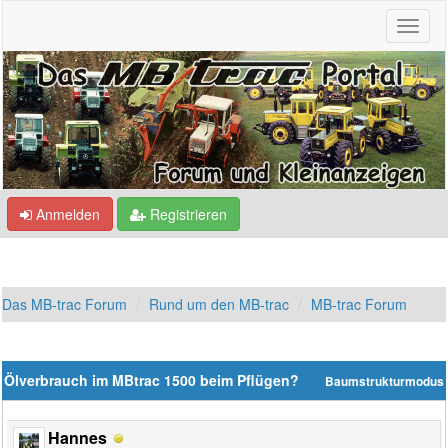
Anmelden
Registrieren
Das MB-trac Forum
Rund um den MB-trac
MB-trac Forum
Ölverbrauch im MBtrac 1500 beim Pflügen?
Baumstrukturmodus
Hannes