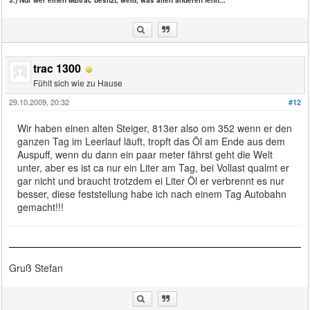
3.) Nur wer einen MBtrac besitzt, weiß, was allen anderen fehlt...
trac 1300
Fühlt sich wie zu Hause
29.10.2009, 20:32
#12
Wir haben einen alten Steiger, 813er also om 352 wenn er den
ganzen Tag im Leerlauf läuft, tropft das Öl am Ende aus dem
Auspuff, wenn du dann ein paar meter fährst geht die Welt
unter, aber es ist ca nur ein Liter am Tag, bei Vollast qualmt er
gar nicht und braucht trotzdem ei Liter Öl er verbrennt es nur
besser, diese feststellung habe ich nach einem Tag Autobahn
gemacht!!!
Gruß Stefan