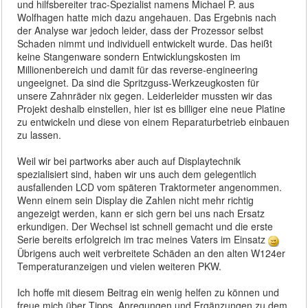
und hilfsbereiter trac-Spezialist namens Michael P. aus
Wolfhagen hatte mich dazu angehauen. Das Ergebnis nach
der Analyse war jedoch leider, dass der Prozessor selbst
Schaden nimmt und individuell entwickelt wurde. Das heißt
keine Stangenware sondern Entwicklungskosten im
Millionenbereich und damit für das reverse-engineering
ungeeignet. Da sind die Spritzguss-Werkzeugkosten für
unsere Zahnräder nix gegen. Leiderleider mussten wir das
Projekt deshalb einstellen, hier ist es billiger eine neue Platine
zu entwickeln und diese von einem Reparaturbetrieb einbauen
zu lassen.
Weil wir bei partworks aber auch auf Displaytechnik
spezialisiert sind, haben wir uns auch dem gelegentlich
ausfallenden LCD vom späteren Traktormeter angenommen.
Wenn einem sein Display die Zahlen nicht mehr richtig
angezeigt werden, kann er sich gern bei uns nach Ersatz
erkundigen. Der Wechsel ist schnell gemacht und die erste
Serie bereits erfolgreich im trac meines Vaters im Einsatz
Übrigens auch weit verbreitete Schäden an den alten W124er
Temperaturanzeigen und vielen weiteren PKW.
Ich hoffe mit diesem Beitrag ein wenig helfen zu können und
freue mich über Tipps, Anregungen und Ergänzungen zu dem