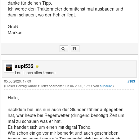
danke für deinen Tipp.
Ich werde den Traktormeter demnächst mal ausbauen und
dann schauen, wo der Fehler liegt.
Gruß
Markus
supi532
Lernt noch alles kennen
05.06.2020, 17:09
#183
(Dieser Beitrag wurde zuletzt bearbeitet: 05.06.2020, 17:11 von
supi532
.)
Hallo,
nachdem bei uns nun auch der Stundenzähler aufgegeben
hat, war heute bei Regenwetter (dringend benötigt) Zeit um
mal zu schauen was er hat.
Es handelt sich um einen mit digital Tacho.
Wie schon einige vor mir bemerkt und auch geschrieben
haben, bekommt man die Tachonadel nicht so einfach ab.