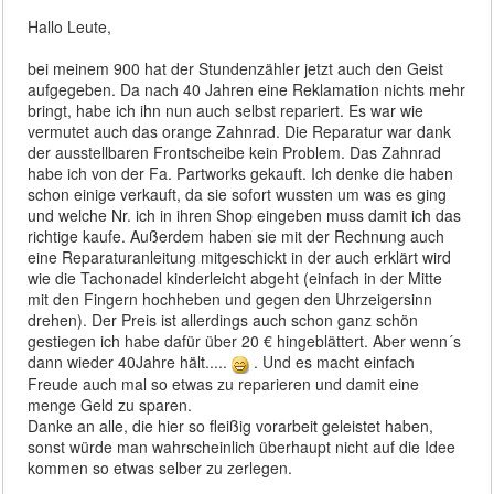
Hallo Leute,
bei meinem 900 hat der Stundenzähler jetzt auch den Geist
aufgegeben. Da nach 40 Jahren eine Reklamation nichts mehr
bringt, habe ich ihn nun auch selbst repariert. Es war wie
vermutet auch das orange Zahnrad. Die Reparatur war dank
der ausstellbaren Frontscheibe kein Problem. Das Zahnrad
habe ich von der Fa. Partworks gekauft. Ich denke die haben
schon einige verkauft, da sie sofort wussten um was es ging
und welche Nr. ich in ihren Shop eingeben muss damit ich das
richtige kaufe. Außerdem haben sie mit der Rechnung auch
eine Reparaturanleitung mitgeschickt in der auch erklärt wird
wie die Tachonadel kinderleicht abgeht (einfach in der Mitte
mit den Fingern hochheben und gegen den Uhrzeigersinn
drehen). Der Preis ist allerdings auch schon ganz schön
gestiegen ich habe dafür über 20 € hingeblättert. Aber wenn´s
dann wieder 40Jahre hält.....
. Und es macht einfach
Freude auch mal so etwas zu reparieren und damit eine
menge Geld zu sparen.
Danke an alle, die hier so fleißig vorarbeit geleistet haben,
sonst würde man wahrscheinlich überhaupt nicht auf die Idee
kommen so etwas selber zu zerlegen.