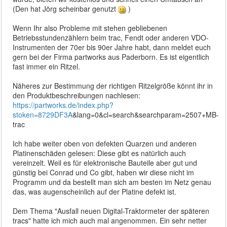
(Den hat Jörg scheinbar genutzt
)
Wenn Ihr also Probleme mit stehen gebliebenen
Betriebsstundenzählern beim trac, Fendt oder anderen VDO-
Instrumenten der 70er bis 90er Jahre habt, dann meldet euch
gern bei der Firma partworks aus Paderborn. Es ist eigentlich
fast immer ein Ritzel.
Näheres zur Bestimmung der richtigen Ritzelgröße könnt ihr in
den Produktbeschreibungen nachlesen:
https://partworks.de/index.php?
stoken=8729DF3A
&lang=0&cl=search&searchparam=2507+MB-
trac
Ich habe weiter oben von defekten Quarzen und anderen
Platinenschäden gelesen: Diese gibt es natürlich auch
vereinzelt. Weil es für elektronische Bauteile aber gut und
günstig bei Conrad und Co gibt, haben wir diese nicht im
Programm und da bestellt man sich am besten im Netz genau
das, was augenscheinlich auf der Platine defekt ist.
Dem Thema "Ausfall neuen Digital-Traktormeter der späteren
tracs" hatte ich mich auch mal angenommen. Ein sehr netter