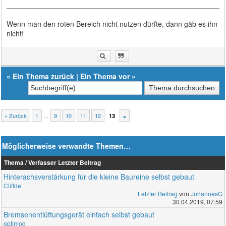
Wenn man den roten Bereich nicht nutzen dürfte, dann gäb es ihn
nicht!
«
Ein Thema zurück
|
Ein Thema vor
»
« Zurück
1
…
9
10
11
12
13
Möglicherweise verwandte Themen…
Thema / Verfasser
Letzter Beitrag
Hinterachsverstärkung für die kleine Baureihe selbst gebaut
Cliffde
Letzter Beitrag
von
JohannesG
30.04.2019, 07:59
Bremsenentlüftungsgerät einfach selbst gebaut
optimog