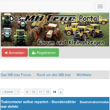
Anmelden
Registrieren
Das MB-trac Forum
Rund um den MB-trac
Wühlkiste
« Zurück
1
…
9
10
11
12
13
Traktormeter selbst repariert - Stundenzähler
Baumstrukturmodus
war defekt