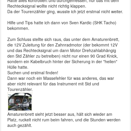
Hatte alles kontrolliert und durchgemessen, nur das mit dem
Rechtecksignal wollte nicht richtig klappen.
Da der Tourenzähler ging, wusste ich jetzt erstmal nicht weiter.
Hilfe und Tips hatte ich dann von Sven Kardic (SHK Tacho)
bekommen.
Zum Schluss stellte sich raus, das unter dem Amaturenbrett,
die 12V Zuleitung für den Zahnradmotor (der bekommt 12V
und das Rechtecksignal um dann Motor Drehzahlabhångig
den Std Zåhler zu betreiben) nicht nur einen 90 Grad Knick,
sondern ein Kabelbruch hinter der Sicherung in der "heilen"
Hülle hatte.
Suchen und erstmal finden!
Dann war noch ein Massefehler für was anderes, das war
aber nicht relevant für das Instrument mit Std und
Tourenzähler.
Amaturenbrett sieht jetzt besser aus, hålt sich wieder am
Platz, ruckelt nicht rum beim fahren, und die Stunden werden
auch gezählt.