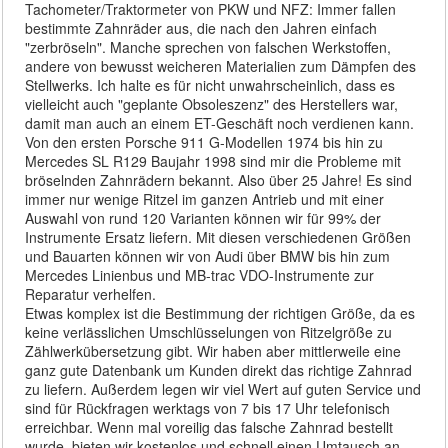
Tachometer/Traktormeter von PKW und NFZ: Immer fallen
bestimmte Zahnräder aus, die nach den Jahren einfach
"zerbröseln". Manche sprechen von falschen Werkstoffen,
andere von bewusst weicheren Materialien zum Dämpfen des
Stellwerks. Ich halte es für nicht unwahrscheinlich, dass es
vielleicht auch "geplante Obsoleszenz" des Herstellers war,
damit man auch an einem ET-Geschäft noch verdienen kann.
Von den ersten Porsche 911 G-Modellen 1974 bis hin zu
Mercedes SL R129 Baujahr 1998 sind mir die Probleme mit
bröselnden Zahnrädern bekannt. Also über 25 Jahre! Es sind
immer nur wenige Ritzel im ganzen Antrieb und mit einer
Auswahl von rund 120 Varianten können wir für 99% der
Instrumente Ersatz liefern. Mit diesen verschiedenen Größen
und Bauarten können wir von Audi über BMW bis hin zum
Mercedes Linienbus und MB-trac VDO-Instrumente zur
Reparatur verhelfen.
Etwas komplex ist die Bestimmung der richtigen Größe, da es
keine verlässlichen Umschlüsselungen von Ritzelgröße zu
Zählwerkübersetzung gibt. Wir haben aber mittlerweile eine
ganz gute Datenbank um Kunden direkt das richtige Zahnrad
zu liefern. Außerdem legen wir viel Wert auf guten Service und
sind für Rückfragen werktags von 7 bis 17 Uhr telefonisch
erreichbar. Wenn mal voreilig das falsche Zahnrad bestellt
wurde, bieten wir kostenlos und schnell einen Umtausch an