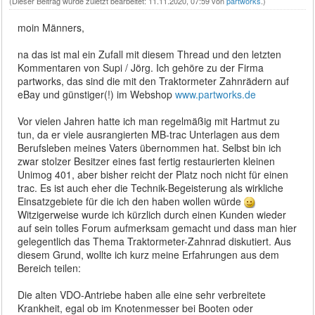
(Dieser Beitrag wurde zuletzt bearbeitet: 11.11.2020, 07:59 von
partworks
.)
moin Männers,
na das ist mal ein Zufall mit diesem Thread und den letzten
Kommentaren von Supi / Jörg. Ich gehöre zu der Firma
partworks, das sind die mit den Traktormeter Zahnrädern auf
eBay und günstiger(!) im Webshop
www.partworks.de
Vor vielen Jahren hatte ich man regelmäßig mit Hartmut zu
tun, da er viele ausrangierten MB-trac Unterlagen aus dem
Berufsleben meines Vaters übernommen hat. Selbst bin ich
zwar stolzer Besitzer eines fast fertig restaurierten kleinen
Unimog 401, aber bisher reicht der Platz noch nicht für einen
trac. Es ist auch eher die Technik-Begeisterung als wirkliche
Einsatzgebiete für die ich den haben wollen würde
Witzigerweise wurde ich kürzlich durch einen Kunden wieder
auf sein tolles Forum aufmerksam gemacht und dass man hier
gelegentlich das Thema Traktormeter-Zahnrad diskutiert. Aus
diesem Grund, wollte ich kurz meine Erfahrungen aus dem
Bereich teilen:
Die alten VDO-Antriebe haben alle eine sehr verbreitete
Krankheit, egal ob im Knotenmesser bei Booten oder