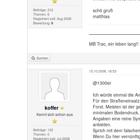
Beiträge: 212
schö gruß
Themen: 6
matthias
Registriert seit: Aug 2008
Bewertung:
6
MB Trac, ein leben lang!!
Suchen
15.10.2008, 18:53
@1300er
Ich würde einmal die A
Für den Straßeneinsatz
Forst. Meisten ist der 
koffer
minimalen Bodendruck, m
Kennt sich schon aus
Angaben eine reine Sym
anbieten.
Beiträge: 132
Sprich mit dem falschen
Themen: 0
Wenn Du hier vernünft
Registriert seit: Jul 2008