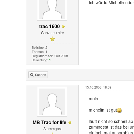
Ich würde Michelin ode
trac 1600
Ganz neu hier
Beiträge: 2
Themen: 1
Registriert seit: Oct 2008
Bewertung:
1
Suchen
15.10.2008, 18:09
moin
michelin ist gut
läuft nicht so schnell ab
MB Trac for life
zumindest ist das bei u
Stammgast
einfach mal ausprobier