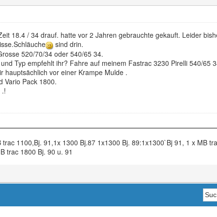
Zeit 18.4 / 34 drauf. hatte vor 2 Jahren gebrauchte gekauft. Leider bish
risse.Schläuche
sind drin.
. Grosse 520/70/34 oder 540/65 34.
 und Typ empfehlt ihr? Fahre auf meinem Fastrac 3230 Pirelli 540/65 34
ir hauptsächlich vor einer Krampe Mulde .
d Vario Pack 1800.
 .!
 trac 1100,Bj. 91,1x 1300 Bj.87 1x1300 Bj. 89:1x1300`Bj 91, 1 x MB tra
B trac 1800 Bj. 90 u. 91