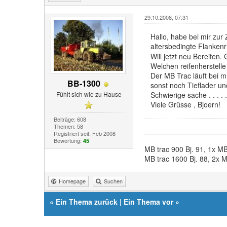
29.10.2008, 07:31
Hallo, habe bei mir zur 
altersbedingte Flanken
Will jetzt neu Bereifen
Welchen reifenherstelle
Der MB Trac läuft bei m
BB-1300
sonst noch Tieflader un
Schwierige sache . . . . .
Fühlt sich wie zu Hause
Viele Grüsse , Bjoern!
Beiträge: 608
Themen: 58
Registriert seit: Feb 2008
Bewertung:
45
MB trac 900 Bj. 91, 1x MB
MB trac 1600 Bj. 88, 2x M
Homepage
Suchen
«
Ein Thema zurück
|
Ein Thema vor
»