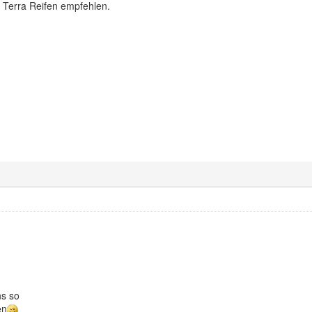
r Terra Reifen empfehlen.
ns so
en