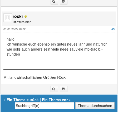
röcki
Ist öfters hier
01.01.2005, 09:35
#3
hallo
ich wünsche euch ebenso ein gutes neues jahr und natürlich
wie solls auch anders sein viele neee sauviele mb-trac b.-
stunden
Mit landwirtschaftlichen Grüßen Röcki
«
Ein Thema zurück
|
Ein Thema vor
»