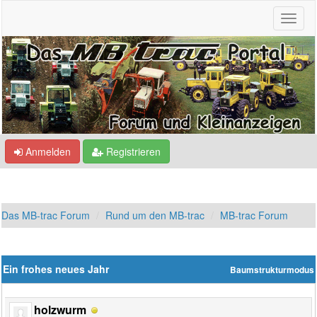
Anmelden
Registrieren
Das MB-trac Forum
Rund um den MB-trac
MB-trac Forum
Ein frohes neues Jahr
Baumstrukturmodus
holzwurm