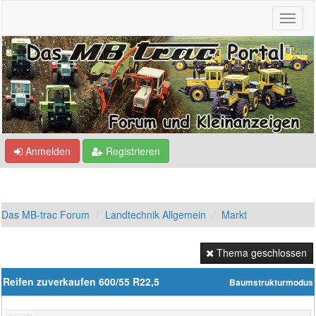
Anmelden
Registrieren
Das MB-trac Forum
Landtechnik Allgemein
Markt
Thema geschlossen
Reifen zuverkaufen 600/55 R22,5
Baumstrukturmodus