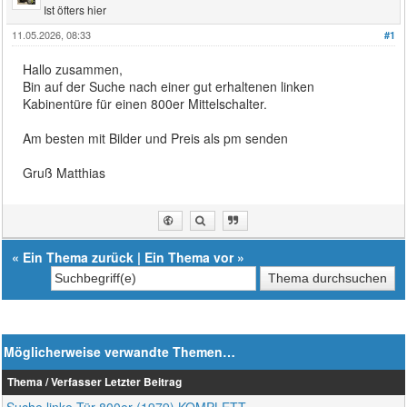
Ist öfters hier
11.05.2026, 08:33
#1
Hallo zusammen,
Bin auf der Suche nach einer gut erhaltenen linken
Kabinentüre für einen 800er Mittelschalter.
Am besten mit Bilder und Preis als pm senden
Gruß Matthias
«
Ein Thema zurück
|
Ein Thema vor
»
Möglicherweise verwandte Themen…
Thema / Verfasser
Letzter Beitrag
Suche linke Tür 800er (1979) KOMPLETT