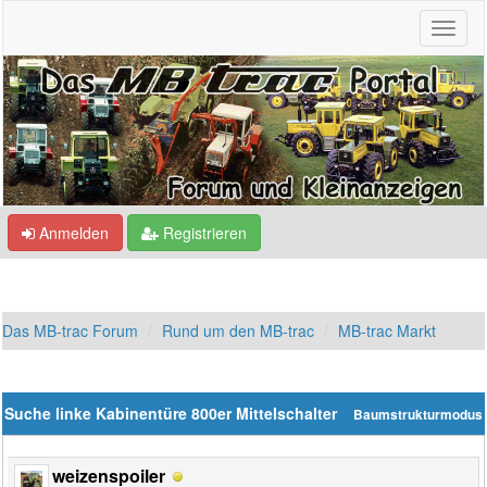
Anmelden
Registrieren
Das MB-trac Forum
Rund um den MB-trac
MB-trac Markt
Suche linke Kabinentüre 800er Mittelschalter
Baumstrukturmodus
weizenspoiler