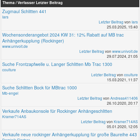
Thema / Verfasser
Letzter Beitrag
Zugmaul Schlitten 441
Iars
Letzter Beitrag
von
Iars
25.03.2025, 15:40
Wochensonderangebot 2024 KW 31: 12% Rabatt auf MB trac
Anhängerkupplung (Rockinger)
www.univoit.de
Letzter Beitrag
von
www.univoit.de
29.07.2024, 21:05
Suche Frontzapfwelle u. Langer Schlitten Mb Trac 1300
coulture
Letzter Beitrag
von
coulture
15.03.2021, 11:37
Suche Schlitten Bock für MBtrac 1000
Mb-engel
Letzter Beitrag
von
Andreas411406
26.10.2020, 20:17
Verkaufe Anbaukonsole für Rockinger Anhängeschlitten
Kramer714AS
Letzter Beitrag
von
Kramer714AS
05.01.2020, 12:05
Verkaufe neue rockinger Anhängerkupplung für große Baureihe 443
Dominik Fischer