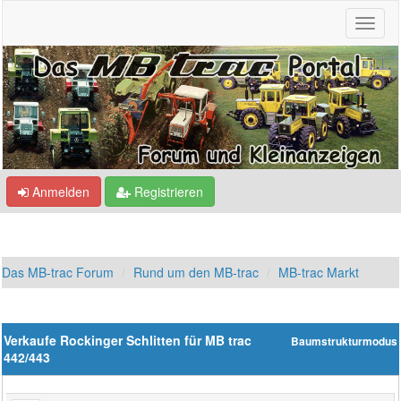
Anmelden
Registrieren
Das MB-trac Forum
Rund um den MB-trac
MB-trac Markt
Verkaufe Rockinger Schlitten für MB trac
Baumstrukturmodus
442/443