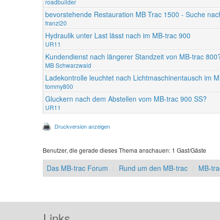
roadbuilder
bevorstehende Restauration MB Trac 1500 - Suche na
franzl20
Hydraulik unter Last lässt nach im MB-trac 900
UR11
Kundendienst nach längerer Standzeit von MB-trac 800
MB Schwarzwald
Ladekontrolle leuchtet nach Lichtmaschinentausch im M
tommy800
Gluckern nach dem Abstellen vom MB-trac 900 SS?
UR11
Druckversion anzeigen
Benutzer, die gerade dieses Thema anschauen: 1 Gast/Gäste
Das MB-trac Forum
Rund um den MB-trac
MB-tr
Links