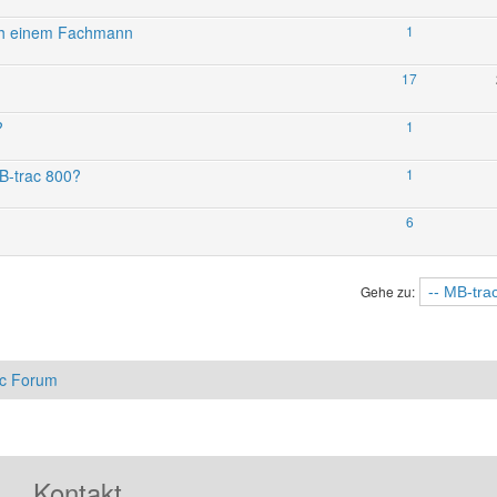
ch einem Fachmann
1
17
?
1
B-trac 800?
1
6
Gehe zu:
ac Forum
Kontakt