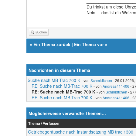
____________________
Du trinkst um diese Uhrz
Nein.... das ist ein Weiz
____________________
Suchen
«
Ein Thema zurück
|
Ein Thema vor
»
Nachrichten in diesem Thema
Suche nach MB-Trac 700 K
- von
Schmidtchen
- 26.01.2026,
RE: Suche nach MB-Trac 700 K
- von
Andreas411406
- 2
RE: Suche nach MB-Trac 700 K
- von
Schmidtchen
- 27.
RE: Suche nach MB-Trac 700 K
- von
Andreas411406
- 2
Möglicherweise verwandte Themen…
Thema / Verfasser
Getriebegeräusche nach Instandsetzung MB trac 1300