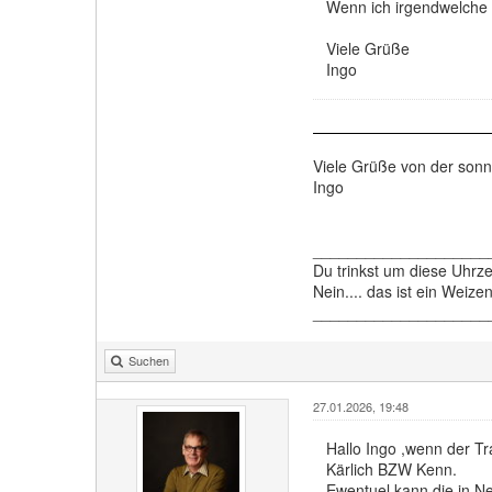
Wenn ich irgendwelche
Viele Grüße
Ingo
Viele Grüße von der son
Ingo
____________________
Du trinkst um diese Uhrz
Nein.... das ist ein Weiz
____________________
Suchen
27.01.2026, 19:48
Hallo Ingo ,wenn der T
Kärlich BZW Kenn.
Ewentuel kann die in Ne