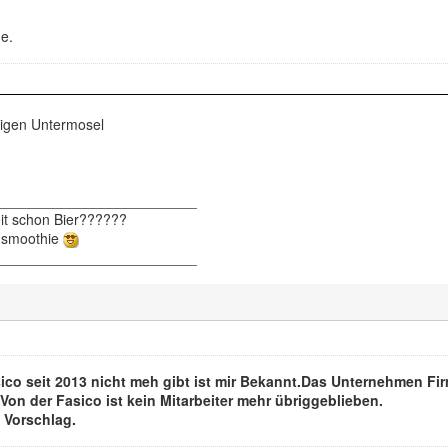
e.
nigen Untermosel
_________________________
eit schon Bier??????
ensmoothie
_________________________
sico seit 2013 nicht meh gibt ist mir Bekannt.Das Unternehmen Fir
on der Fasico ist kein Mitarbeiter mehr übriggeblieben.
n Vorschlag.