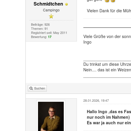
Schmidtchen
Campingo
Vielen Dank für die Müh
Beiträge: 926
Themen: 91
Registriert seit: May 2011
Viele Grüße von der son
Bewertung:
17
Ingo
____________________
Du trinkst um diese Uhrz
Nein.... das ist ein Weiz
____________________
Suchen
28.01.2026, 19:47
Hallo Ingo ,das es Fa
nur noch im Nahmen) V
Es war ja auch nur ei