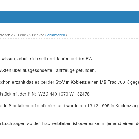
rbeitet: 26.01.2026, 21:27 von
Schmidtchen
.)
 wissen, arbeite ich seit drei Jahren bei der BW.
er Akten über ausgesonderte Fahrzeuge gefunden.
 schon erzählt das es bei der StoV in Koblenz einen MB-Trac 700 K ge
riftstück mit der FIN: WBD 440 1670 W 132478
r in Stadtallendorf stationiert und wurde am 13.12.1995 in Koblenz a
.
on Euch sagen wo der Trac verblieben ist oder es kennt jemend einen, d