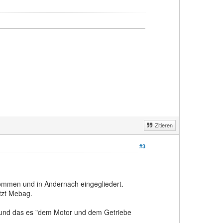
Zitieren
#3
ommen und in Andernach eingegliedert.
tzt Mebag.
st und das es "dem Motor und dem Getriebe