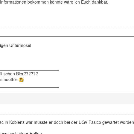
 Informationen bekommen könnte wäre ich Euch dankbar.
nigen Untermosel
_________________________
eit schon Bier??????
ensmoothie
_________________________
rac in Koblenz war müsste er doch bei der UGV Fasico gewartet worde
uss noch einer Helfen.