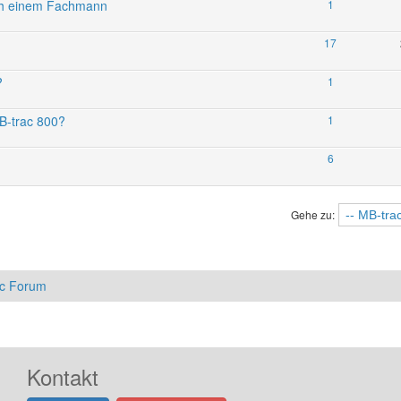
ch einem Fachmann
1
17
?
1
B-trac 800?
1
6
Gehe zu:
ac Forum
Kontakt