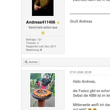
Gruß Andreas
Andreas411406
Kennt sich schon aus
Beiträge: 121
Themen: 4
Registriert seit: Nov 2017
Bewertung:
0
Suchen
27.01.2026, 22:29
Hallo Andreas,
die Fasico gibt es sch
Selbst die KBM ist im 
Mittlerweile weiß ich 
gut geht"