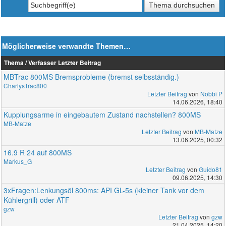
Möglicherweise verwandte Themen…
Thema / Verfasser
Letzter Beitrag
MBTrac 800MS Bremsprobleme (bremst selbsständig.)
CharlysTrac800
Letzter Beitrag
von
Nobbi P
14.06.2026, 18:40
Kupplungsarme in eingebautem Zustand nachstellen? 800MS
MB-Matze
Letzter Beitrag
von
MB-Matze
13.06.2025, 00:32
16.9 R 24 auf 800MS
Markus_G
Letzter Beitrag
von
Guido81
09.06.2025, 14:30
3xFragen:Lenkungsöl 800ms: API GL-5s (kleiner Tank vor dem
Kühlergrill) oder ATF
gzw
Letzter Beitrag
von
gzw
21.04.2025, 14:20