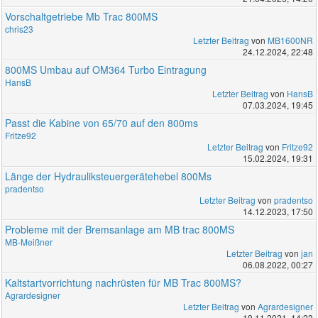
Vorschaltgetriebe Mb Trac 800MS
chris23
Letzter Beitrag
von
MB1600NR
24.12.2024, 22:48
800MS Umbau auf OM364 Turbo Eintragung
HansB
Letzter Beitrag
von
HansB
07.03.2024, 19:45
Passt die Kabine von 65/70 auf den 800ms
Fritze92
Letzter Beitrag
von
Fritze92
15.02.2024, 19:31
Länge der Hydrauliksteuergerätehebel 800Ms
pradentso
Letzter Beitrag
von
pradentso
14.12.2023, 17:50
Probleme mit der Bremsanlage am MB trac 800MS
MB-Meißner
Letzter Beitrag
von
jan
06.08.2022, 00:27
Kaltstartvorrichtung nachrüsten für MB Trac 800MS?
Agrardesigner
Letzter Beitrag
von
Agrardesigner
19.11.2021, 14:23