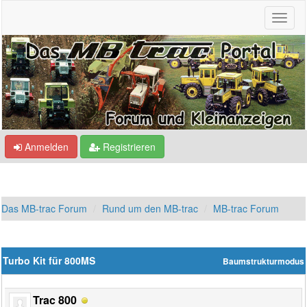
Anmelden
Registrieren
Das MB-trac Forum
Rund um den MB-trac
MB-trac Forum
Turbo Kit für 800MS
Baumstrukturmodus
Trac 800