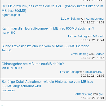
Der Elektrowurm, das vermaledeite Tier... (Warnblinker/Blinker beim
MB-trac 800MS)
Agrardesigner
Letzter Beitrag
von
Agrardesigner
04.11.2021, 12:32
Kann man die Hydraulikpumpe im MB-trac 800MS abdichten?
matten800
Letzter Beitrag
von
MB vario
30.08.2021, 20:41
Suche Explosionszeichnung vom MB-trac 800MS Getriebe
Trac JO
Letzter Beitrag
von
Gertsch
28.08.2021, 12:46
Öldruckgeber am MB trac 800MS defekt?
MB TRAC 800 1
Letzter Beitrag
von
HMasterX1978
30.05.2021, 21:05
Benötige Detail Aufnahmen wie die Hinterachse vom MB-trac
800MS angeschraubt wird
pradentso
Letzter Beitrag
von
greil
17.02.2020, 23:01