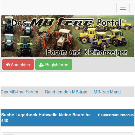
Anmelden
Registrieren
Das MB-trac Forum
Rund um den MB-trac
MB-trac Markt
Suche Lagerbock Hubwelle kleine Baureihe
Baumstrukturmodus
440