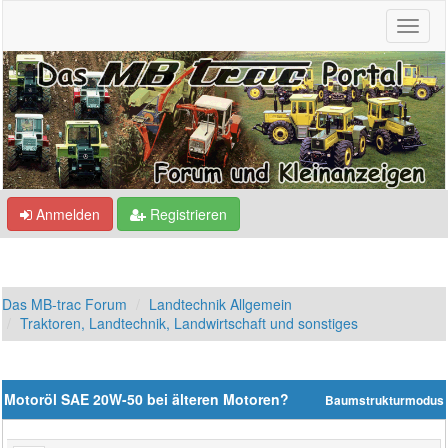
Anmelden
Registrieren
Das MB-trac Forum
Landtechnik Allgemein
Traktoren, Landtechnik, Landwirtschaft und sonstiges
Motoröl SAE 20W-50 bei älteren Motoren?
Baumstrukturmodus