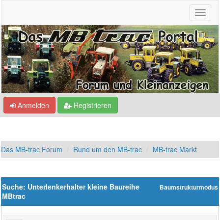
Anmelden
Registrieren
Das MB-trac Forum
Rund um den MB-trac
MB-trac Markt
Suche: Unterlenkerhalter kleine Baureihe
Baumstrukturmodus
MBtrac