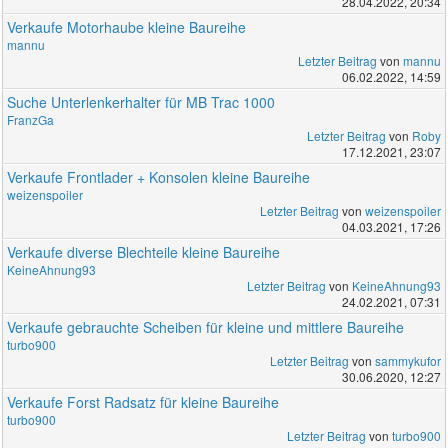
28.04.2022, 20:34
Verkaufe Motorhaube kleine Baureihe
mannu
Letzter Beitrag
von
mannu
06.02.2022, 14:59
Suche Unterlenkerhalter für MB Trac 1000
FranzGa
Letzter Beitrag
von
Roby
17.12.2021, 23:07
Verkaufe Frontlader + Konsolen kleine Baureihe
weizenspoiler
Letzter Beitrag
von
weizenspoiler
04.03.2021, 17:26
Verkaufe diverse Blechteile kleine Baureihe
KeineAhnung93
Letzter Beitrag
von
KeineAhnung93
24.02.2021, 07:31
Verkaufe gebrauchte Scheiben für kleine und mittlere Baureihe
turbo900
Letzter Beitrag
von
sammykufor
30.06.2020, 12:27
Verkaufe Forst Radsatz für kleine Baureihe
turbo900
Letzter Beitrag
von
turbo900