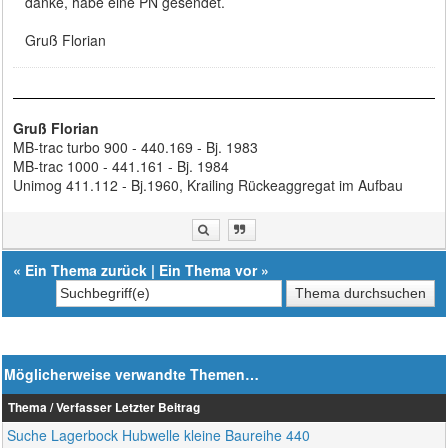
danke, habe eine PN gesendet.
Gruß Florian
Gruß Florian
MB-trac turbo 900 - 440.169 - Bj. 1983
MB-trac 1000 - 441.161 - Bj. 1984
Unimog 411.112 - Bj.1960, Krailing Rückeaggregat im Aufbau
«
Ein Thema zurück
|
Ein Thema vor
»
Möglicherweise verwandte Themen…
Thema / Verfasser
Letzter Beitrag
Suche Lagerbock Hubwelle kleine Baureihe 440