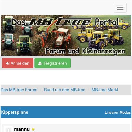
Anmelden
Registrieren
Das MB-trac Forum
Rund um den MB-trac
MB-trac Markt
Kipperspinne
Linearer Modus
mannu