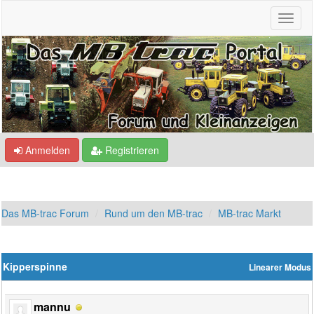
Anmelden
Registrieren
Das MB-trac Forum
Rund um den MB-trac
MB-trac Markt
Kipperspinne
Linearer Modus
mannu