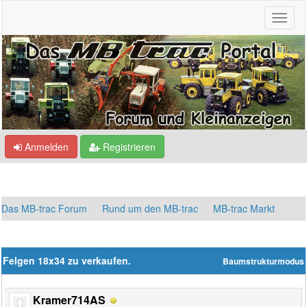
Anmelden
Registrieren
Das MB-trac Forum
Rund um den MB-trac
MB-trac Markt
Felgen 18x34 zu verkaufen.
Baumstrukturmodus
Kramer714AS