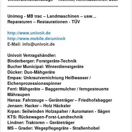
,,,,,,,,,,,,,,,,,,,,,,,,,,,,,,,,,,,,,,,,,,,,,,,,,,,,,,,,,,,,,,,,,,,,,,,,,,,,,,,,,,,,,,,,,,,,,,
Unimog - MB trac – Landmaschinen – usw…
Reparaturen – Restaurationen - TÜV
http://www.univoit.de
http://www.mobile.de/univoit
E-Mail: info@univoit.de
Univoit Vertragshändler:
Binderberger: Forstgeräte-Technik
Bucher Municipal: Winterdienstgeräte
Dücker: Duo-Mähgeräte
Empas: Unkrautvernichtung Heißwasser /
Eichenprozessionsspinner
Ferri: Mähgeräte – Baggermulcher / ferngesteuerte
Mähraupen
Hansa: Fahrzeuge – Geräteträger – Friedhofsbagger
Jensen: Hacker – Holz Häcksler
Krpan: Seilwinden Holzspalter / Automaten - Sägen
KTS: Rückewagen-Forst-Landtechnik
Lindner: Traktoren – Geräteträger
MS – Grader: Wegepflegegräte - Straßenhobel