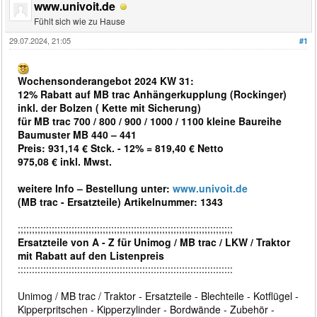
www.univoit.de
Fühlt sich wie zu Hause
29.07.2024, 21:05
#1
Wochensonderangebot 2024 KW 31:
12% Rabatt auf MB trac Anhängerkupplung (Rockinger)
inkl. der Bolzen ( Kette mit Sicherung)
für MB trac 700 / 800 / 900 / 1000 / 1100 kleine Baureihe
Baumuster MB 440 – 441
Preis: 931,14 € Stck. - 12% = 819,40 € Netto
975,08 € inkl. Mwst.
weitere Info – Bestellung unter:
www.univoit.de
(MB trac - Ersatzteile) Artikelnummer: 1343
;;;;;;;;;;;;;;;;;;;;;;;;;;;;;;;;;;;;;;;;;;;;;;;;;;;;;;;;;;;;;;;;;;;;;;;;;;;;
Ersatzteile von A - Z für Unimog / MB trac / LKW / Traktor
mit Rabatt auf den Listenpreis
::::::::::::::::::::::::::::::::::::::::::::::::::::::::::::::::::::::::::::
Unimog / MB trac / Traktor - Ersatzteile - Blechteile - Kotflügel -
Kipperpritschen - Kipperzylinder - Bordwände - Zubehör -