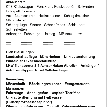
Anbaugeräte
KTS Rückewagen – Forstkran / Forstzubehör ( Seilwinden -
Holzspalter - usw. )
Ast – Baumscheren / Heckcontainer – Schlegelmulcher -
Mähausleger
Schneepflüge - Streuer - Schneefräsen - Schleudern -
Schneeketten -
Anhänger - Fahrzeuge ( Unimog – MB trac) – usw.
;;;;;;;;;;;;;;;;;;;;;;;;;;;;;;;;;;;;;;;;;;;;;;;;;;;;;;;;;;;;;;;;;;;;;;;;;;;;
Dienstleistungen:
Landschaftspflege - Mäharbeiten – Unkrautentfernung
Winterdienst - Schneeräumung,
LKW-Transporte: 3-4 Achser Haken Abroller – Anhänger /
4-Achser-Kipper/ Allrad Sattelauflieger
Vermietung:
Mähtechnik – Böschungsmulcher – Ferngesteuerte
Mähraupen
Fahrzeuge – Anbaugeräte – Asphalt-Teerfräse
Unkrautentfernung mit Heißwasser
(Eichenprozessinosspinner)
Winterdienstfahrzeuge – Technik, Kehrmaschinen usw.