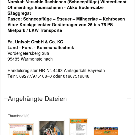
Norskal: Verschleißschienen (Schneepflüge) Winterdienst
Othmerding: Baumscheren - Akku Bodenwalze
Säaggregat
Rasco: Schneepflüge – Streuer – Mähgeräte – Kehrbesen
Vitra: Knickgelenkter Geräteträger von 25 bis 75 PS
Mietpark / LKW Transporte
Fa. Univoit GmbH & Co. KG
Land - Forst - Kommunaltechnik
Vordergeiersberg 28a
95485 Warmensteinach
Handelsregister HR-Nr. 4493 Amtsgericht Bayreuth
Telnr. 09277/975108–0 oder 01607519848
Angehängte Dateien
Thumbnail(s)