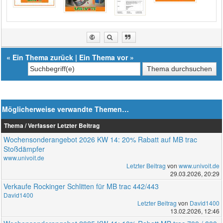
«
Ein Thema zurück
|
Ein Thema vor
»
Möglicherweise verwandte Themen…
Thema / Verfasser
Letzter Beitrag
Wochensonderangebot 2026 KW 14: 20% Rabatt auf MB trac
Stoßdämpfer
www.univoit.de
Letzter Beitrag
von
www.univoit.de
29.03.2026, 20:29
Verkaufe Rockinger Schlitten für MB trac 442/443
David1400
Letzter Beitrag
von
David1400
13.02.2026, 12:46