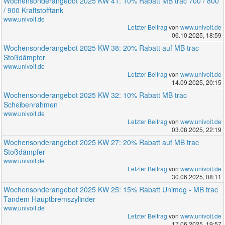
Wochensonderangebot 2025 KW 41: 10% Rabatt MB trac 700 / 800
/ 900 Kraftstofftank
www.univoit.de
Letzter Beitrag
von
www.univoit.de
06.10.2025, 18:59
Wochensonderangebot 2025 KW 38: 20% Rabatt auf MB trac
Stoßdämpfer
www.univoit.de
Letzter Beitrag
von
www.univoit.de
14.09.2025, 20:15
Wochensonderangebot 2025 KW 32: 10% Rabatt MB trac
Scheibenrahmen
www.univoit.de
Letzter Beitrag
von
www.univoit.de
03.08.2025, 22:19
Wochensonderangebot 2025 KW 27: 20% Rabatt auf MB trac
Stoßdämpfer
www.univoit.de
Letzter Beitrag
von
www.univoit.de
30.06.2025, 08:11
Wochensonderangebot 2025 KW 25: 15% Rabatt Unimog - MB trac
Tandem Hauptbremszylinder
www.univoit.de
Letzter Beitrag
von
www.univoit.de
17.06.2025, 19:57