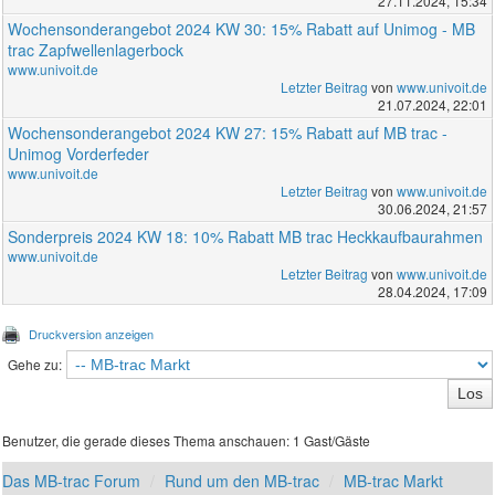
27.11.2024, 15:34
Wochensonderangebot 2024 KW 30: 15% Rabatt auf Unimog - MB
trac Zapfwellenlagerbock
www.univoit.de
Letzter Beitrag
von
www.univoit.de
21.07.2024, 22:01
Wochensonderangebot 2024 KW 27: 15% Rabatt auf MB trac -
Unimog Vorderfeder
www.univoit.de
Letzter Beitrag
von
www.univoit.de
30.06.2024, 21:57
Sonderpreis 2024 KW 18: 10% Rabatt MB trac Heckkaufbaurahmen
www.univoit.de
Letzter Beitrag
von
www.univoit.de
28.04.2024, 17:09
Druckversion anzeigen
Gehe zu:
Benutzer, die gerade dieses Thema anschauen: 1 Gast/Gäste
Das MB-trac Forum
Rund um den MB-trac
MB-trac Markt