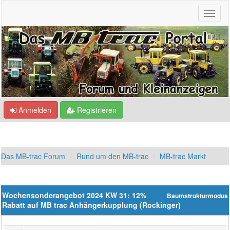
Anmelden
Registrieren
Das MB-trac Forum
Rund um den MB-trac
MB-trac Markt
Wochensonderangebot 2024 KW 31: 12%
Baumstrukturmodus
Rabatt auf MB trac Anhängerkupplung (Rockinger)