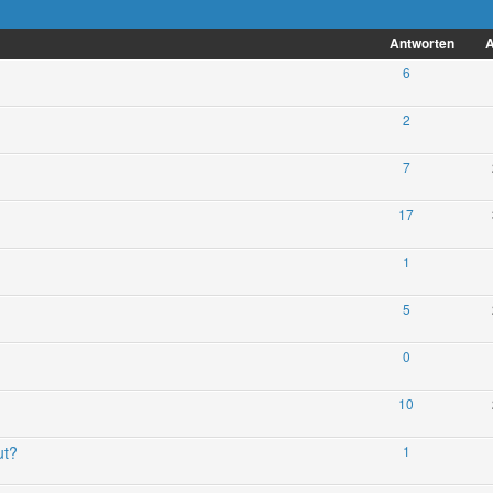
Antworten
A
6
2
7
17
1
5
0
10
ut?
1