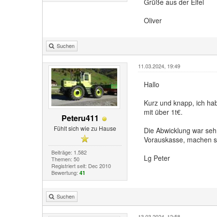
Grüße aus der Eifel
Oliver
Suchen
11.03.2024, 19:49
Hallo
Kurz und knapp, ich hab
mit über 1t€.
Peteru411
Fühlt sich wie zu Hause
Die Abwicklung war sehr
Vorauskasse, machen se
Beiträge: 1.582
Lg Peter
Themen: 50
Registriert seit: Dec 2010
Bewertung:
41
Suchen
13.03.2024, 12:58