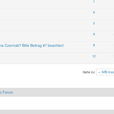
1
6
0
9
rma Czermak? Bitte Beitrag #7 beachten!
8
12
Gehe zu:
ac Forum