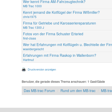
Wer kennt Firma AM-Fahrzeugtechnik?
MB Trac 1000
Kennt jemand die Kotflügel der Firma Wißmiller?
chris1975
Firma für Getriebe und Karosseriereparaturen
MB Trac 1300 J
Fotos von der Firma Schuster Erisried
first-claas
Wer hat Erfahrungen mit Kotflügeln u. Blechteile der Fi
waeldergeischt
Erfahrungen mit Firma Raskop in Wallenborn?
Hartmut
Druckversion anzeigen
Benutzer, die gerade dieses Thema anschauen: 1 Gast/Gäste
Das MB-trac Forum
Rund um den MB-trac
MB-tr