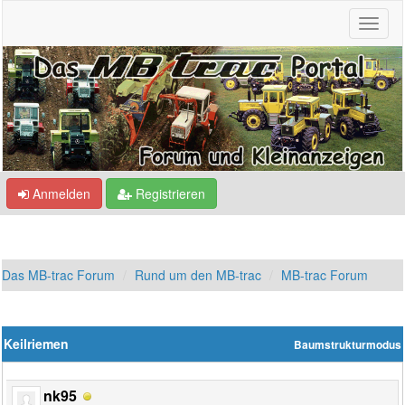
Anmelden
Registrieren
Das MB-trac Forum
Rund um den MB-trac
MB-trac Forum
Keilriemen
Baumstrukturmodus
nk95