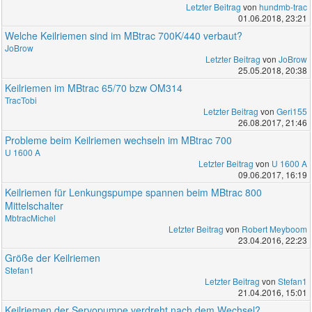
Letzter Beitrag
von
hundmb-trac
01.06.2018, 23:21
Welche Keilriemen sind im MBtrac 700K/440 verbaut?
JoBrow
Letzter Beitrag
von
JoBrow
25.05.2018, 20:38
Keilriemen im MBtrac 65/70 bzw OM314
TracTobi
Letzter Beitrag
von
Geri155
26.08.2017, 21:46
Probleme beim Keilriemen wechseln im MBtrac 700
U 1600 A
Letzter Beitrag
von
U 1600 A
09.06.2017, 16:19
Keilriemen für Lenkungspumpe spannen beim MBtrac 800
Mittelschalter
MbtracMichel
Letzter Beitrag
von
Robert Meyboom
23.04.2016, 22:23
Größe der Keilriemen
Stefan1
Letzter Beitrag
von
Stefan1
21.04.2016, 15:01
Keilriemen der Servopumpe verdreht nach dem Wechsel?