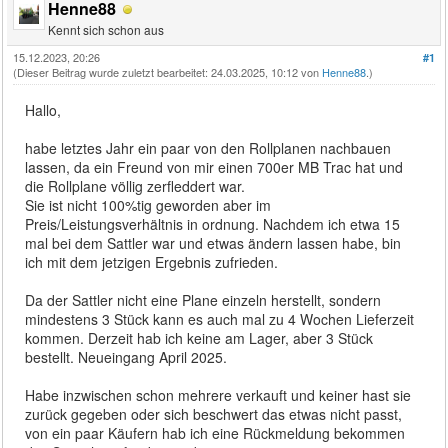
Henne88
Kennt sich schon aus
15.12.2023, 20:26
#1
(Dieser Beitrag wurde zuletzt bearbeitet: 24.03.2025, 10:12 von
Henne88
.)
Hallo,
habe letztes Jahr ein paar von den Rollplanen nachbauen
lassen, da ein Freund von mir einen 700er MB Trac hat und
die Rollplane völlig zerfleddert war.
Sie ist nicht 100%tig geworden aber im
Preis/Leistungsverhältnis in ordnung. Nachdem ich etwa 15
mal bei dem Sattler war und etwas ändern lassen habe, bin
ich mit dem jetzigen Ergebnis zufrieden.
Da der Sattler nicht eine Plane einzeln herstellt, sondern
mindestens 3 Stück kann es auch mal zu 4 Wochen Lieferzeit
kommen. Derzeit hab ich keine am Lager, aber 3 Stück
bestellt. Neueingang April 2025.
Habe inzwischen schon mehrere verkauft und keiner hast sie
zurück gegeben oder sich beschwert das etwas nicht passt,
von ein paar Käufern hab ich eine Rückmeldung bekommen