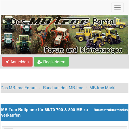
Anmelden
Registrieren
Das MB-trac Forum
Rund um den MB-trac
MB-trac Markt
MB Trac Rollplane für 65/70 700 & 800 MS zu
Baumstrukturmodus
verkaufen