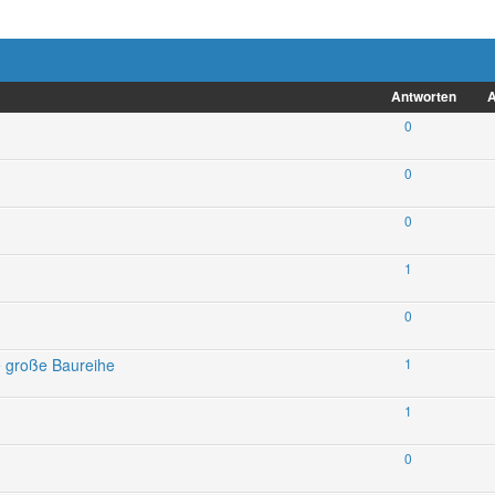
Antworten
A
0
0
0
1
0
e große Baureihe
1
1
0