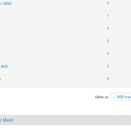
0-1800
0
1
0
0
2
 1400
2
e
2
Gehe zu:
c Markt