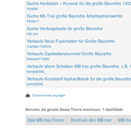
Suche Hecklader + Konsole für die große Baureihe 130
Huaba
Suche Mb Trac große Baureihe Arbeitsscheinwerfer
Ferdi11
Suche Heckzapfwelle für große Baureihe
mb xxx
Verkaufe Neue Fussmatten für Große Baureihe
Carsten Hahne
Verkaufe Zapfwellenstummel Große Baureihe
Kramer714AS
Verkaufe ältere Scheiben MB trac große Baureihe, z.B.
kongskilde_
Verkaufe Kunststoff Hydrauliktank für die große Baureih
schnitzi94
Druckversion anzeigen
Benutzer, die gerade dieses Thema anschauen: 1 Gast/Gäste
Das MB-trac Forum
Rund um den MB-trac
MB-tra