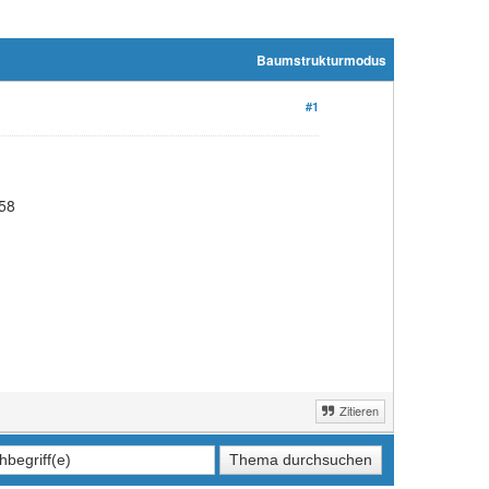
Baumstrukturmodus
#1
958
Zitieren