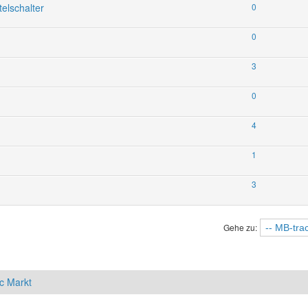
elschalter
0
0
3
0
4
1
3
Gehe zu:
c Markt