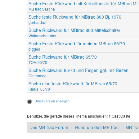
Suche Feste Rückwand mit Kurbelfenster für MBtrac Mitt
MB trac Sascha
Suche feste Rückwand für MBtrac 800 Bj. 1976
gerhardruf
Suche Rückwand für MBtrac 800 Mittelschalter
Wotanschrauber
Suche Feste Rückwand für meinen MBtrac 65/70
digges
Suche Rückwand für MBtrac 65/70
TOM 65/70
Suche Rückwand 65/70 und Felgen ggf. mit Reifen
Cheromog
Suche eine feste Rückwand für MBtrac 65/70
Klaus_65/70
Druckversion anzeigen
Benutzer, die gerade dieses Thema anschauen: 1 Gast/Gäste
Das MB-trac Forum
Rund um den MB-trac
MB-tra