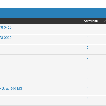
Antworten
A
678 0420
0
678 0220
0
0
0
0
2
 MBtrac 800 MS
3
3