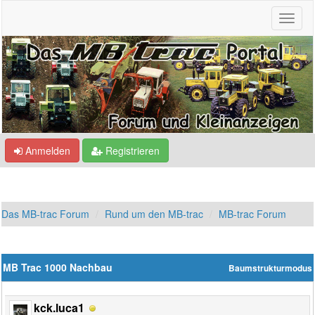
Anmelden
Registrieren
Das MB-trac Forum
Rund um den MB-trac
MB-trac Forum
MB Trac 1000 Nachbau
Baumstrukturmodus
kck.luca1