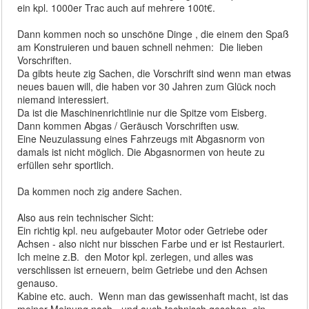
ein kpl. 1000er Trac auch auf mehrere 100t€.
Dann kommen noch so unschöne Dinge , die einem den Spaß
am Konstruieren und bauen schnell nehmen: Die lieben
Vorschriften.
Da gibts heute zig Sachen, die Vorschrift sind wenn man etwas
neues bauen will, die haben vor 30 Jahren zum Glück noch
niemand interessiert.
Da ist die Maschinenrichtlinie nur die Spitze vom Eisberg.
Dann kommen Abgas / Geräusch Vorschriften usw.
Eine Neuzulassung eines Fahrzeugs mit Abgasnorm von
damals ist nicht möglich. Die Abgasnormen von heute zu
erfüllen sehr sportlich.
Da kommen noch zig andere Sachen.
Also aus rein technischer Sicht:
Ein richtig kpl. neu aufgebauter Motor oder Getriebe oder
Achsen - also nicht nur bisschen Farbe und er ist Restauriert.
Ich meine z.B. den Motor kpl. zerlegen, und alles was
verschlissen ist erneuern, beim Getriebe und den Achsen
genauso.
Kabine etc. auch. Wenn man das gewissenhaft macht, ist das
meiner Meinung nach - und auch technisch gesehen, ein