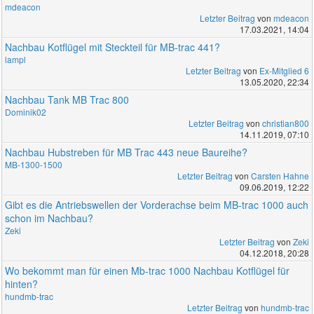
mdeacon
Letzter Beitrag
von
mdeacon
17.03.2021, 14:04
Nachbau Kotflügel mit Steckteil für MB-trac 441?
lampl
Letzter Beitrag
von
Ex-Mitglied 6
13.05.2020, 22:34
Nachbau Tank MB Trac 800
Dominik02
Letzter Beitrag
von
christian800
14.11.2019, 07:10
Nachbau Hubstreben für MB Trac 443 neue Baureihe?
MB-1300-1500
Letzter Beitrag
von
Carsten Hahne
09.06.2019, 12:22
Gibt es die Antriebswellen der Vorderachse beim MB-trac 1000 auch
schon im Nachbau?
Zeki
Letzter Beitrag
von
Zeki
04.12.2018, 20:28
Wo bekommt man für einen Mb-trac 1000 Nachbau Kotflügel für
hinten?
hundmb-trac
Letzter Beitrag
von
hundmb-trac