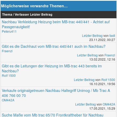
Möglicherweise verwandte Themen…
Thema / Verfasser
Letzter Beitrag
Nachbau Verkleidung Heizung beim MB-trac 440/441 - Achtet auf
Passgenauigkeit!
Peteru411
Letzter Beitrag
von
fasti
23.11.2022, 00:27
Gibt es die Dachhaut vom MB-trac 440/441 auch im Nachbau?
Fraenzl
Letzter Beitrag
von
Fraenzl
13.02.2022, 12:16
Gibt es die Leitungen der Heizung im MB-trac 443 bereits im
Nachbau?
Rolf 1500
Letzter Beitrag
von
Rolf 1500
16.10.2021, 19:56
Verkaufe originalgetreuen Nachbau Haltegriff Unimog / Mb Trac A
406 766 00 70
OM442A
Letzter Beitrag
von
OM442A
17.05.2021, 15:29
Suche Maße vom Mb trac 65/70 Frontkraftheber für Nachbau