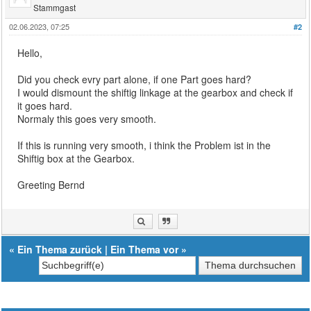
Stammgast
02.06.2023, 07:25
#2
Hello,
Did you check evry part alone, if one Part goes hard?
I would dismount the shiftig linkage at the gearbox and check if
it goes hard.
Normaly this goes very smooth.
If this is running very smooth, i think the Problem ist in the
Shiftig box at the Gearbox.
Greeting Bernd
«
Ein Thema zurück
|
Ein Thema vor
»