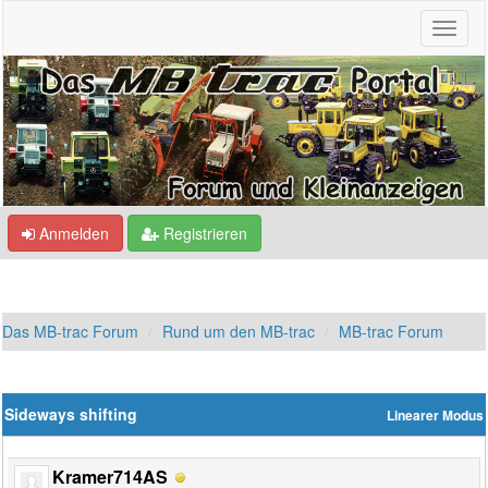
Anmelden
Registrieren
Das MB-trac Forum
Rund um den MB-trac
MB-trac Forum
Sideways shifting
Linearer Modus
Kramer714AS