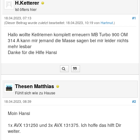
H.Ketterer
Ist öfters hier
18.04.2023, 07:13
#1
(Dieser Beitrag wurde zuletzt bearbeitet: 18.04.2023, 10:19 von
Hartmut
.)
Hallo wollte Keilriemen komplett erneuern MB Turbo 900 OM
314 A kann mir jemand die Masse sagen bei mir leider nichts
mehr lesbar
Danke für die Hilfe Hansi
Thesen Matthias
Fühlt sich wie zu Hause
18.04.2023, 08:39
#2
Moin Hansi
1x AVX 131250 und 3x AVX 131375. Ich hoffe das hilft Dir
weiter.