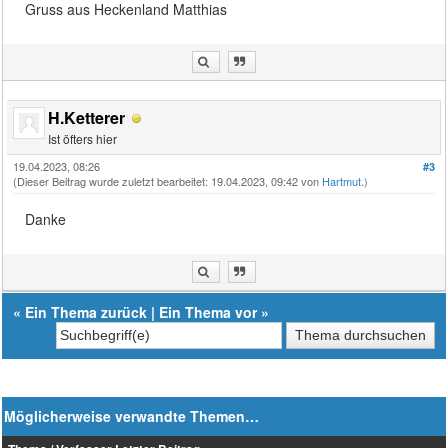
Gruss aus Heckenland Matthias
H.Ketterer
Ist öfters hier
19.04.2023, 08:26
#3
(Dieser Beitrag wurde zuletzt bearbeitet: 19.04.2023, 09:42 von
Hartmut
.)
Danke
«
Ein Thema zurück
|
Ein Thema vor
»
Möglicherweise verwandte Themen…