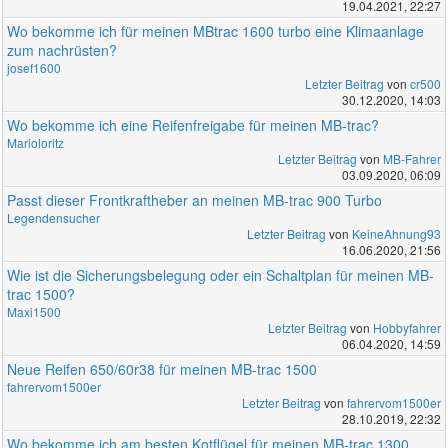
19.04.2021, 22:27
Wo bekomme ich für meinen MBtrac 1600 turbo eine Klimaanlage
zum nachrüsten?
josef1600
Letzter Beitrag
von
cr500
30.12.2020, 14:03
Wo bekomme ich eine Reifenfreigabe für meinen MB-trac?
Marioloritz
Letzter Beitrag
von
MB-Fahrer
03.09.2020, 06:09
Passt dieser Frontkraftheber an meinen MB-trac 900 Turbo
Legendensucher
Letzter Beitrag
von
KeineAhnung93
16.06.2020, 21:56
Wie ist die Sicherungsbelegung oder ein Schaltplan für meinen MB-
trac 1500?
Maxi1500
Letzter Beitrag
von
Hobbyfahrer
06.04.2020, 14:59
Neue Reifen 650/60r38 für meinen MB-trac 1500
fahrervom1500er
Letzter Beitrag
von
fahrervom1500er
28.10.2019, 22:32
Wo bekomme ich am besten Kotflügel für meinen MB-trac 1300