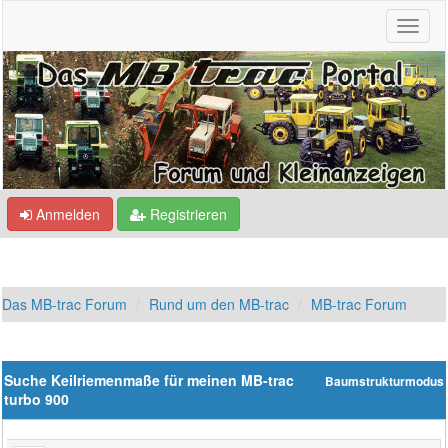
Anmelden
Registrieren
Das MB-trac Forum
Rund um den MB-trac
MB-trac Forum
Suche Keilriemenmaße für meinen MB-trac
Baumstrukturmodus
turbo 900