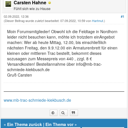
Carsten Hahne
Fühlt sich wie zu Hause
02.09.2022, 12:36
#1
(Dieser Beitrag wurde zuletzt bearbeitet: 07.09.2022, 10:59 von
Hartmut
.)
Moin Forumsmitglieder! Obwohl ich die Feldtage in Nordhorn
leider nicht besuchen kann, möhte ich trotzdem einAngebot
machen: Wer ab heute Mittag, 12.00, bis einschließlich
nächsten Freitag, den 9.9.12.00 ein Armaturenbrett für einen
kleinen oder mittleren Trac bestellt, bekommt dieses
sozusagen zum Messepreis von 440 , zzgl. 8 €
Versandkosten! Bestellannahme über info@mb-trac-
schmiede-kiekbusch.de
Gruß Carsten
www.mb-trac-schmiede-kiekbusch.de
«
Ein Thema zurück
|
Ein Thema vor
»