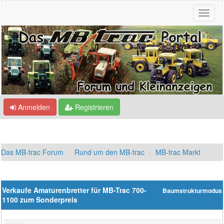
Anmelden
Registrieren
Das MB-trac Forum
Rund um den MB-trac
MB-trac Markt
Verkaufe Amaturenbretter für MB-Trac 700-
Baumstrukturmodus
1100 zum Sonderpreis