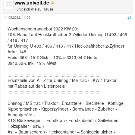
www.univoit.de
Fühlt sich wie zu Hause
14.05.2022, 11:05
#1
Wochensonderangebot 2022 KW 20:
10% Rabatt auf Heckkraftheber 2-Zylinder Unimog U 403 / 406
/ 416 / 417
für Unimog U 403 / 406 / 416 / 417 Heckkraftheber 2-Zylinder
Artnr. 148
Preis: 3681,15 € Stck. - 10% = 3313,04 € Netto
3942,52 € inkl. 19% Mwst.
;;;;;;;;;;;;;;;;;;;;;;;;;;;;;;;;;;;;;;;;;;;;;;;;;;;;;;;;;;;;;;;;;;;;;;;;;;;;;
Ersatzteile von A - Z für Unimog / MB trac / LKW / Traktor
mit Rabatt auf den Listenpreis
::::::::::::::::::::::::::::::::::::::::::::::::::::::::::::::::::::::::::::
Unimog / MB trac / Traktor - Ersatzteile - Blechteile - Kotflügel -
Kipperpritschen - Kipperzylinder - Bordwände - Zubehör -
Anbaugeräte -
KTS Rückewagen – Forstkran / Forstzubehör ( Seilwinden -
Holzspalter - usw. )
Ast – Baumscheren / Heckcontainer – Schlegelmulcher -