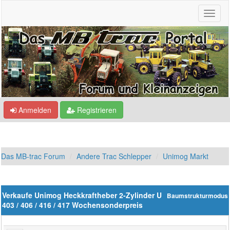
Anmelden
Registrieren
Das MB-trac Forum
Andere Trac Schlepper
Unimog Markt
Verkaufe Unimog Heckkraftheber 2-Zylinder U
Baumstrukturmodus
403 / 406 / 416 / 417 Wochensonderpreis