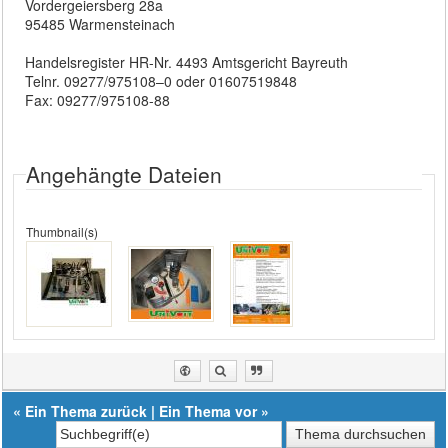
Vordergeiersberg 28a
95485 Warmensteinach
Handelsregister HR-Nr. 4493 Amtsgericht Bayreuth
Telnr. 09277/975108–0 oder 01607519848
Fax: 09277/975108-88
Angehängte Dateien
Thumbnail(s)
«
Ein Thema zurück
|
Ein Thema vor
»