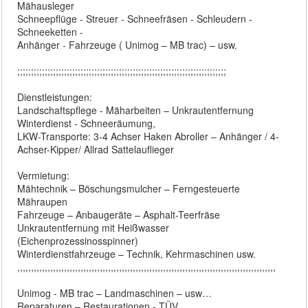
Mähausleger
Schneepflüge - Streuer - Schneefräsen - Schleudern -
Schneeketten -
Anhänger - Fahrzeuge ( Unimog – MB trac) – usw.
;;;;;;;;;;;;;;;;;;;;;;;;;;;;;;;;;;;;;;;;;;;;;;;;;;;;;;;;;;;;;;;;;;;;;;;;;;;;
Dienstleistungen:
Landschaftspflege - Mäharbeiten – Unkrautentfernung
Winterdienst - Schneeräumung,
LKW-Transporte: 3-4 Achser Haken Abroller – Anhänger / 4-
Achser-Kipper/ Allrad Sattelauflieger
Vermietung:
Mähtechnik – Böschungsmulcher – Ferngesteuerte
Mähraupen
Fahrzeuge – Anbaugeräte – Asphalt-Teerfräse
Unkrautentfernung mit Heißwasser
(Eichenprozessinosspinner)
Winterdienstfahrzeuge – Technik, Kehrmaschinen usw.
,,,,,,,,,,,,,,,,,,,,,,,,,,,,,,,,,,,,,,,,,,,,,,,,,,,,,,,,,,,,,,,,,,,,,,,,,,,,,,,,,,,,,,,,,,,,,,
Unimog - MB trac – Landmaschinen – usw…
Reparaturen – Restaurationen - TÜV