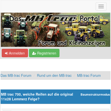
Anmelden
Registrieren
Das MB-trac Forum
Rund um den MB-trac
MB-trac Forum
MB trac 700, welche Reifen auf die original
Baumstrukturmodus
11x28 Lemmerz Felge?