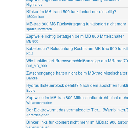
Highlander
Blinker im MB-trac 1500 funktioniert nur einseitig?
1500er trac
MB-trac 800 MS Rückwärtsgang funktioniert nicht mehr
spatzelinowitsch
Zapfwelle richtig betätigen beim MB 800 Mittelschalter
MB.800
Kabelbruch? Beleuchtung Rechts am MB-trac 900 funktio
Käsi
Wie funktioniert Bremsverschleißanzeige am MB-trac 7
Ruf_MB_900
Zwischengänge halten nicht beim MB-trac Mittelschalter
Dandie
Hydrauliksteuerblock defekt? Nach dem abdichten funktio
Eddie
Zapfwelle im MB-trac 800 Mittelschalter dreht nicht meh
Wotanschrauber
Der Elektrowurm, das vermaledeite Tier... (Warnblinker
Agrardesigner
Blinker links funktioniert nicht mehr im MBtrac 900 turbo
Seitenschalter