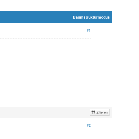
Baumstrukturmodus
#1
Zitieren
#2