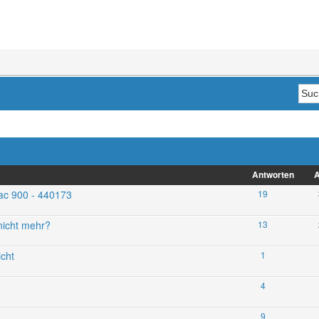
Antworten
A
trac 900 - 440173
19
nicht mehr?
13
icht
1
4
9