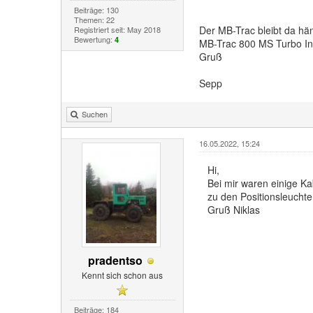
Beiträge: 130
Themen: 22
Der MB-Trac bleibt da h
Registriert seit: May 2018
Bewertung:
4
MB-Trac 800 MS Turbo In
Gruß
Sepp
Suchen
16.05.2022, 15:24
Hi,
Bei mir waren einige K
zu den Positionsleucht
Gruß Niklas
pradentso
Kennt sich schon aus
Beiträge: 184