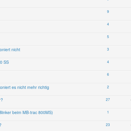
9
4
5
niert nicht
3
00 SS
4
6
niert es nicht mehr richtig
2
r?
27
/Blinker beim MB-trac 800MS)
1
?
23