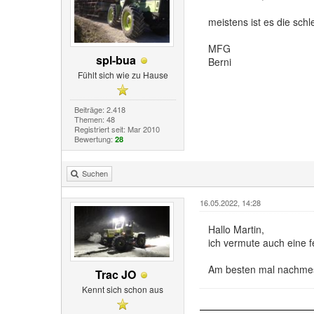
meistens ist es die sc
MFG
spl-bua
Berni
Fühlt sich wie zu Hause
Beiträge: 2.418
Themen: 48
Registriert seit: Mar 2010
Bewertung:
28
Suchen
16.05.2022, 14:28
Hallo Martin,
ich vermute auch eine 
Am besten mal nachmesse
Trac JO
Kennt sich schon aus