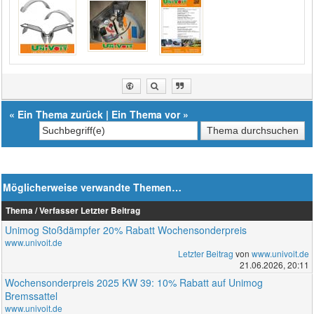
«
Ein Thema zurück
|
Ein Thema vor
»
Möglicherweise verwandte Themen…
Thema / Verfasser
Letzter Beitrag
Unimog Stoßdämpfer 20% Rabatt Wochensonderpreis
www.univoit.de
Letzter Beitrag
von
www.univoit.de
21.06.2026, 20:11
Wochensonderpreis 2025 KW 39: 10% Rabatt auf Unimog
Bremssattel
www.univoit.de