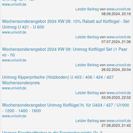
www.univoit.de
Letzter Beitrag
von
www.univoit.de
08.09.2024, 20:16
Wochensonderangebot 2024 KW 28: 10% Rabatt auf Kotflügel - Set
Unimog U 421 - U 600
www.univoit.de
Letzter Beitrag
von
www.univoit.de
07.07.2024, 21:36
Wochensonderangebot 2024 KW 09: Unimog Kotflügel Set (1 Paar
vo - hi)
www.univoit.de
Letzter Beitrag
von
www.univoit.de
26.02.2024, 20:04
Unimog Kipperpritsche (Holzboden) U 403 / 406 / 424 / 427
Wochensonderpreis
www.univoit.de
Letzter Beitrag
von
www.univoit.de
03.09.2023, 22:02
Wochensonderangebot Unimog Kotflügel hi. für U424 / 427 / U1000
- 1200 - 1400 - 1600
www.univoit.de
Letzter Beitrag
von
www.univoit.de
27.08.2023, 21:42
Unimog Frontkraftheber in die Frontanbauplatte Gr. 3