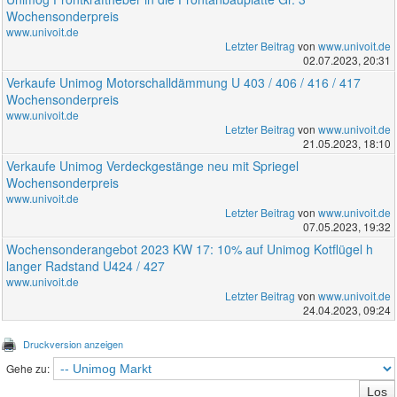
Wochensonderpreis
www.univoit.de
Letzter Beitrag
von
www.univoit.de
02.07.2023, 20:31
Verkaufe Unimog Motorschalldämmung U 403 / 406 / 416 / 417
Wochensonderpreis
www.univoit.de
Letzter Beitrag
von
www.univoit.de
21.05.2023, 18:10
Verkaufe Unimog Verdeckgestänge neu mit Spriegel
Wochensonderpreis
www.univoit.de
Letzter Beitrag
von
www.univoit.de
07.05.2023, 19:32
Wochensonderangebot 2023 KW 17: 10% auf Unimog Kotflügel h
langer Radstand U424 / 427
www.univoit.de
Letzter Beitrag
von
www.univoit.de
24.04.2023, 09:24
Druckversion anzeigen
Gehe zu: