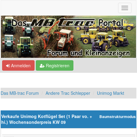
Anmelden
Registrieren
Das MB-trac Forum
Andere Trac Schlepper
Unimog Markt
Verkaufe Unimog Kotflügel Set (1 Paar vo. +
Baumstrukturmodus
hi.) Wochensonderpreis KW 09