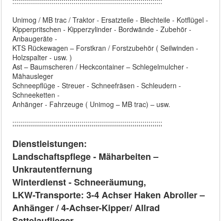
::::::::::::::::::::::::::::::::::::::::::::::::::::::::::::::::::::::::::::
Unimog / MB trac / Traktor - Ersatzteile - Blechteile - Kotflügel -
Kipperpritschen - Kipperzylinder - Bordwände - Zubehör -
Anbaugeräte -
KTS Rückewagen – Forstkran / Forstzubehör ( Seilwinden -
Holzspalter - usw. )
Ast – Baumscheren / Heckcontainer – Schlegelmulcher -
Mähausleger
Schneepflüge - Streuer - Schneefräsen - Schleudern -
Schneeketten -
Anhänger - Fahrzeuge ( Unimog – MB trac) – usw.
;;;;;;;;;;;;;;;;;;;;;;;;;;;;;;;;;;;;;;;;;;;;;;;;;;;;;;;;;;;;;;;;;;;;;;;;;;;;
Dienstleistungen:
Landschaftspflege - Mäharbeiten –
Unkrautentfernung
Winterdienst - Schneeräumung,
LKW-Transporte: 3-4 Achser Haken Abroller –
Anhänger / 4-Achser-Kipper/ Allrad
Sattelauflieger