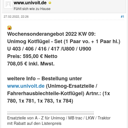
www.univoit.de
Fühlt sich wie zu Hause
27.02.2022, 22:26
#1
Wochensonderangebot 2022 KW 09:
Unimog Kotflügel - Set (1 Paar vo. + 1 Paar hi.)
U 403 / 406 / 416 / 417 /U800 / U900
Preis: 595,00 € Netto
708,05 € inkl. Mwst.
weitere Info – Bestellung unter
www.univoit.de
(Unimog-Ersatzteile /
Fahrerhausblechteile-Kotflügel) Artnr.: (1x
780, 1x 781, 1x 783, 1x 784)
;;;;;;;;;;;;;;;;;;;;;;;;;;;;;;;;;;;;;;;;;;;;;;;;;;;;;;;;;;;;;;;;;;;;;;;;;;;;
Ersatzteile von A - Z für Unimog / MB trac / LKW / Traktor
mit Rabatt auf den Listenpreis