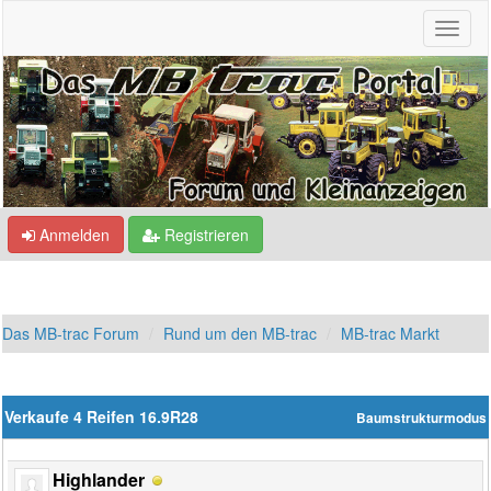
Anmelden
Registrieren
Das MB-trac Forum
Rund um den MB-trac
MB-trac Markt
Verkaufe 4 Reifen 16.9R28
Baumstrukturmodus
Highlander