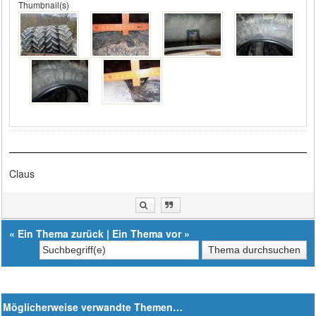
Thumbnail(s)
Claus
«
Ein Thema zurück
|
Ein Thema vor
»
Möglicherweise verwandte Themen…