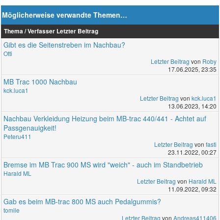
Möglicherweise verwandte Themen…
Thema / Verfasser
Letzter Beitrag
Gibt es die Seitenstreben im Nachbau?
Otti
Letzter Beitrag
von
Roby
17.06.2025, 23:35
MB Trac 1000 Nachbau
kck.luca1
Letzter Beitrag
von
kck.luca1
13.06.2023, 14:20
Nachbau Verkleidung Heizung beim MB-trac 440/441 - Achtet auf
Passgenauigkeit!
Peteru411
Letzter Beitrag
von
fasti
23.11.2022, 00:27
Bremse im MB Trac 900 MS wird "weich" - auch im Standbetrieb
Harald ML
Letzter Beitrag
von
Harald ML
11.09.2022, 09:32
Gab es beim MB-trac 800 MS auch Pedalgummis?
tomile
Letzter Beitrag
von
Andreas411406