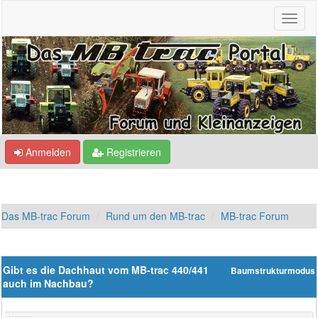
Anmelden
Registrieren
Das MB-trac Forum
Rund um den MB-trac
MB-trac Forum
Gibt es die Dachhaut vom MB-trac 440/441
Baumstrukturmodus
auch im Nachbau?