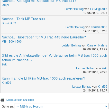
Nachbau Kotflügel mit Steckteil für MB-trac 441?
lampl
Letzter Beitrag
von
Ex-Mitglied 6
13.05.2020, 22:34
Nachbau Tank MB Trac 800
Dominik02
Letzter Beitrag
von
christian800
14.11.2019, 07:10
Nachbau Hubstreben für MB Trac 443 neue Baureihe?
MB-1300-1500
Letzter Beitrag
von
Carsten Hahne
09.06.2019, 12:22
Gibt es die Antriebswellen der Vorderachse beim MB-trac 1000 auch
schon im Nachbau?
Zeki
Letzter Beitrag
von
Zeki
04.12.2018, 20:28
Kann man die EHR im MB-trac 1000 auch reparieren?
Krifri99
Letzter Beitrag
von
Krifri99
24.10.2018, 19:07
Druckversion anzeigen
Gehe zu: