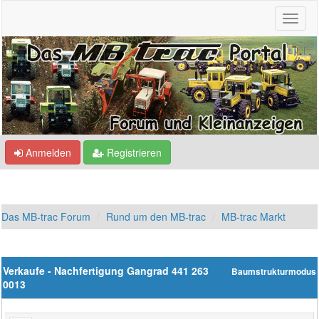
Anmelden
Registrieren
Das MB-trac Forum
Rund um den MB-trac
MB-trac Markt
Verkaufe - Nachfertigung Gangrad 441 263
Baumstrukturmodus
0013