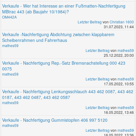
Verkaufe - Wer hat Interesse an einer Fußmatten-Nachfertigung
MBtrac 443 (ab Baujahr 10/1984)?
OM442A
Letzter Beitrag
von
Christian 1600
31.07.2023, 11:44
Verkaufe -Nachfertigung Abdichtung zwischen klappbarem
Scheibenrahmen und Fahrerhaus
mathes59
Letzter Beitrag
von
mathes59
25.12.2022, 20:00
Verkaufe - Nachfertigung Rep.-Satz Bremsnachstellung 000 423
0075
mathes59
Letzter Beitrag
von
mathes59
17.05.2022, 10:55
Verkaufe - Nachfertigung Lenkungsschlauch 443 462 0087, 443 462
0187, 443 462 0487, 443 462 0587
mathes59
Letzter Beitrag
von
mathes59
16.05.2022, 13:46
Verkaufe - Nachfertigung Gummistopfen 406 997 5120
mathes59
Letzter Beitrag
von
mathes59
16.05.2022, 13:36