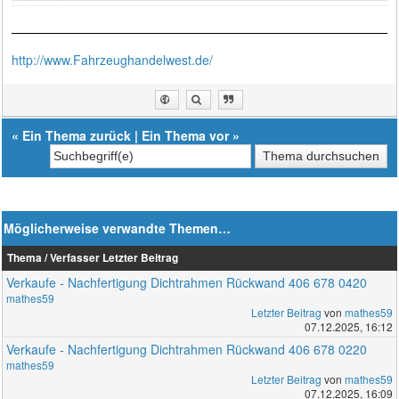
http://www.Fahrzeughandelwest.de/
«
Ein Thema zurück
|
Ein Thema vor
»
Möglicherweise verwandte Themen…
Thema / Verfasser
Letzter Beitrag
Verkaufe - Nachfertigung Dichtrahmen Rückwand 406 678 0420
mathes59
Letzter Beitrag
von
mathes59
07.12.2025, 16:12
Verkaufe - Nachfertigung Dichtrahmen Rückwand 406 678 0220
mathes59
Letzter Beitrag
von
mathes59
07.12.2025, 16:09