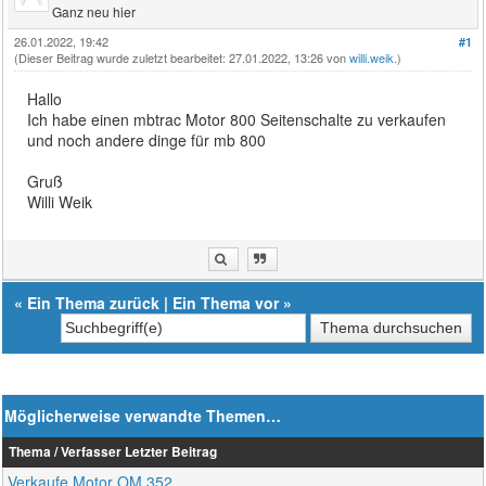
Ganz neu hier
26.01.2022, 19:42
#1
(Dieser Beitrag wurde zuletzt bearbeitet: 27.01.2022, 13:26 von
willi.weik
.)
Hallo
Ich habe einen mbtrac Motor 800 Seitenschalte zu verkaufen
und noch andere dinge für mb 800
Gruß
Willi Weik
«
Ein Thema zurück
|
Ein Thema vor
»
Möglicherweise verwandte Themen…
Thema / Verfasser
Letzter Beitrag
Verkaufe Motor OM 352