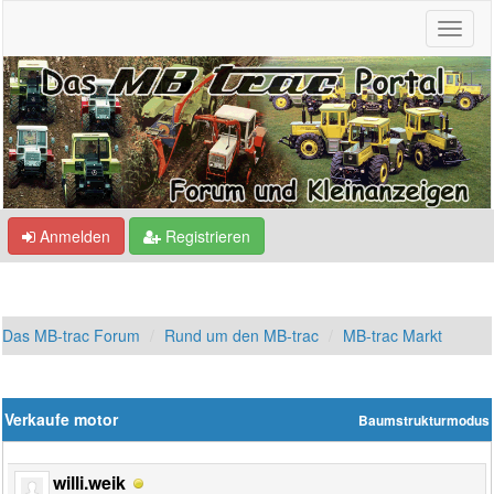
Anmelden
Registrieren
Das MB-trac Forum
Rund um den MB-trac
MB-trac Markt
Verkaufe motor
Baumstrukturmodus
willi.weik