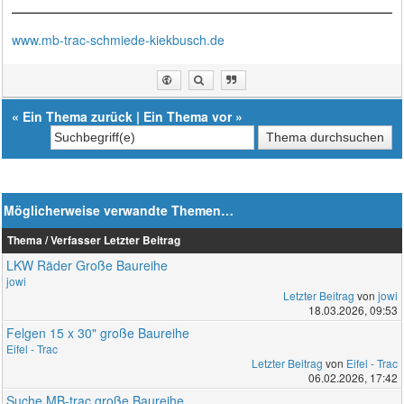
www.mb-trac-schmiede-kiekbusch.de
«
Ein Thema zurück
|
Ein Thema vor
»
Möglicherweise verwandte Themen…
Thema / Verfasser
Letzter Beitrag
LKW Räder Große Baureihe
jowi
Letzter Beitrag
von
jowi
18.03.2026, 09:53
Felgen 15 x 30" große Baureihe
Eifel - Trac
Letzter Beitrag
von
Eifel - Trac
06.02.2026, 17:42
Suche MB-trac große Baureihe