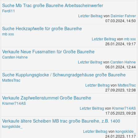
Suche Mb Trac große Baureihe Arbeitsscheinwerfer
Ferdi11
Letzter Beitrag
von
Daimler Fahrer
07.03.2024, 14:50
Suche Heckzapfwelle für große Baureihe
mb xxx
Letzter Beitrag
von
mb xxx
26.01.2024, 19:17
Verkaufe Neue Fussmatten für Große Baureihe
Carsten Hahne
Letzter Beitrag
von
Carsten Hahne
06.01.2024, 12:44
Suche Kupplungsglocke / Schwungradgehäuse große Baureihe
MattesTrac
Letzter Beitrag
von
MattesTrac
27.09.2023, 12:38
Verkaufe Zapfwellenstummel Große Baureihe
Kramer714AS
Letzter Beitrag
von
Kramer714AS
17.05.2023, 09:28
Verkaufe ältere Scheiben MB trac große Baureihe, z.B. 1400
kongskilde_
Letzter Beitrag
von
kongskilde_
24.01.2023, 11:17