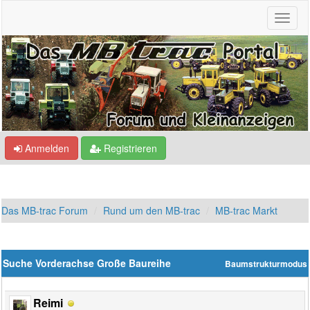
Anmelden
Registrieren
Das MB-trac Forum
Rund um den MB-trac
MB-trac Markt
Suche Vorderachse Große Baureihe
Baumstrukturmodus
Reimi