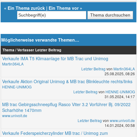
«
Ein Thema zurück
|
Ein Thema vor
»
Möglicherweise verwandte Themen…
Thema / Verfasser
Letzter Beitrag
Verkaufe IMA T5 Klimaanlage für MB Trac und Unimog
Martin364LA
Letzter Beitrag
von
Martin364LA
25.08.2025, 08:26
Verkaufe Aktion Original Unimog & MB trac Blinkleuchte rechts/links
HENNE-UNIMOG
Letzter Beitrag
von
HENNE-UNIMOG
31.05.2024, 14:17
MB trac Gebirgsschneepflug Rasco Viter 3.2 Vorführer Bj. 09/2022
Scharhöhe 1470mm
www.univoit.de
Letzter Beitrag
von
www.univoit.de
14.01.2024, 00:58
Verkaufe Federspeicherzylinder MB trac / Unimog zum