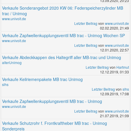
13.09.2020, 20:23
Verkaufe Sonderangebot 2020 KW 06: Federspeicherzylinder MB
trac / Unimog
www.univoit.de
Letzter Beitrag
von
www.univoit.de
02.02.2020, 21:49
Verkaufe Zapfwellenkupplungsventil MB trac - Unimog Wochen SP
www.univoit.de
Letzter Beitrag
von
www.univoit.de
12.01.2020, 22:57
Verkaufe Abdeckkappen des Haltegriff aller MB-trac und Unimog
alterUnimog
Letzter Beitrag
von
Hartmut
12.12.2019, 01:33
Verkaufe Keilriemenpakete MB trac Unimog
slhs
Letzter Beitrag
von
slhs
12.09.2019, 17:08
Verkaufe Zapfwellenkupplungsventil MB trac - Unimog
www.univoit.de
Letzter Beitrag
von
www.univoit.de
21.07.2019, 21:09
Verkaufe Schutzrohr f. Frontkraftheber MB trac - Unimog
Sonderpreis