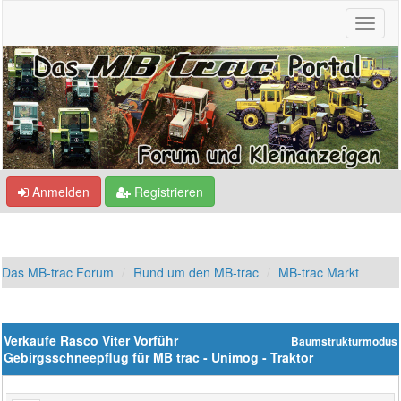
Anmelden
Registrieren
Das MB-trac Forum
Rund um den MB-trac
MB-trac Markt
Verkaufe Rasco Viter Vorführ
Baumstrukturmodus
Gebirgsschneepflug für MB trac - Unimog - Traktor