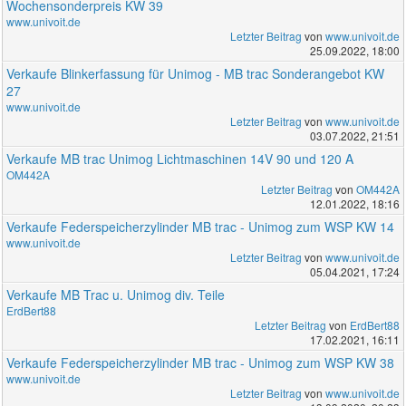
Wochensonderpreis KW 39
www.univoit.de
Letzter Beitrag
von
www.univoit.de
25.09.2022, 18:00
Verkaufe Blinkerfassung für Unimog - MB trac Sonderangebot KW
27
www.univoit.de
Letzter Beitrag
von
www.univoit.de
03.07.2022, 21:51
Verkaufe MB trac Unimog Lichtmaschinen 14V 90 und 120 A
OM442A
Letzter Beitrag
von
OM442A
12.01.2022, 18:16
Verkaufe Federspeicherzylinder MB trac - Unimog zum WSP KW 14
www.univoit.de
Letzter Beitrag
von
www.univoit.de
05.04.2021, 17:24
Verkaufe MB Trac u. Unimog div. Teile
ErdBert88
Letzter Beitrag
von
ErdBert88
17.02.2021, 16:11
Verkaufe Federspeicherzylinder MB trac - Unimog zum WSP KW 38
www.univoit.de
Letzter Beitrag
von
www.univoit.de