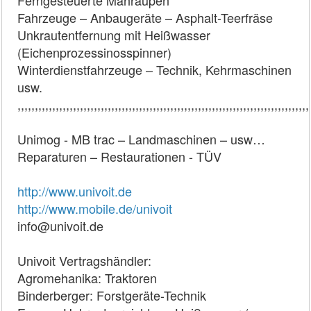
Ferngesteuerte Mähraupen
Fahrzeuge – Anbaugeräte – Asphalt-Teerfräse
Unkrautentfernung mit Heißwasser
(Eichenprozessinosspinner)
Winterdienstfahrzeuge – Technik, Kehrmaschinen
usw.
,,,,,,,,,,,,,,,,,,,,,,,,,,,,,,,,,,,,,,,,,,,,,,,,,,,,,,,,,,,,,,,,,,,,,,,,,,,,,,,,,,,,
Unimog - MB trac – Landmaschinen – usw…
Reparaturen – Restaurationen - TÜV
http://www.univoit.de
http://www.mobile.de/univoit
info@univoit.de
Univoit Vertragshändler:
Agromehanika: Traktoren
Binderberger: Forstgeräte-Technik