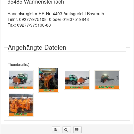
95485 Warmensteinach
Handelsregister HR-Nr. 4493 Amtsgericht Bayreuth
Telnr. 09277/975108–0 oder 01607519848
Fax: 09277/975108-88
Angehängte Dateien
Thumbnail(s)